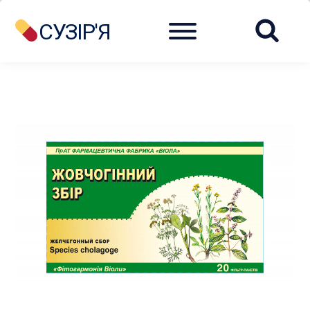
Menu
СУЗІР'Я