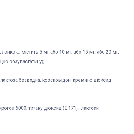
онкою, містить 5 мг або 10 мг, або 15 мг, або 20 мг,
ьцію розувастатину);
лактоза безводна, кросповідон, кремнію діоксид
огол 6000, титану діоксид (Е 171), лактози