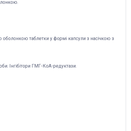
олонкою.
ою оболонкою таблетки у формі капсули з насічкою з
оби. Інгібітори ГМГ-КоА-редуктази.