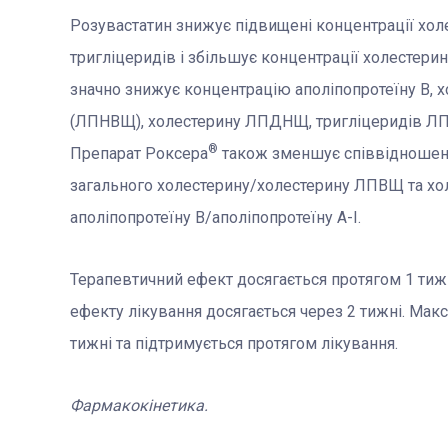
Розувастатин знижує підвищені концентрації хол
тригліцеридів і збільшує концентрації холестерин
значно знижує концентрацію аполіпопротеїну B, х
(ЛПНВЩ), холестерину ЛПДНЩ, тригліцеридів ЛПД
®
Препарат Роксера
також зменшує співвідношен
загального холестерину/холестерину ЛПВЩ та х
аполіпопротеїну В/аполіпопротеїну А-І.
Терапевтичний ефект досягається протягом 1 тижн
ефекту лікування досягається через 2 тижні. Мак
тижні та підтримується протягом лікування.
Фармакокінетика.