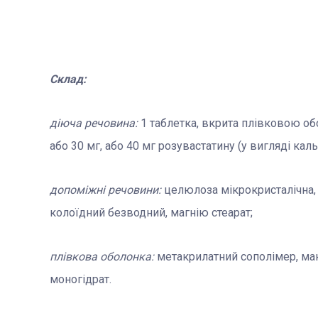
Склад:
діюча речовина:
1 таблетка, вкрита плівковою обол
або 30 мг, або 40 мг розувастатину (у вигляді кал
допоміжні речовини:
целюлоза мікрокристалічна, 
колоїдний безводний, магнію стеарат;
плівкова оболонка:
метакрилатний сополімер, макр
моногідрат.