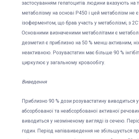
застосуванням гепатоцитів людини вказують на те
метаболізму на основі Р450 і цей метаболізм не
ізоферментом, що брав участь у метаболізмі, з 2
Основними визначеними метаболітами є метаб
дезметил є приблизно на 50 % менш активним, ні
неактивною. Розувастатин має більше 90 % інгібі
циркулює у загальному кровообігу.
Виведення
Приблизно 90 % дози розувастатину виводиться у
абсорбованої та неабсорбованої активної речовин
виводиться у незміненому вигляді із сечею. Пер
годин. Період напіввиведення не збільшується п