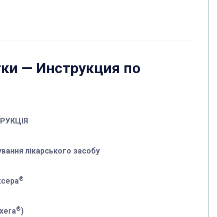
тки
— Инструкция по
ТРУКЦІЯ
вання лікарського засобу
®
ксера
®
xera
)