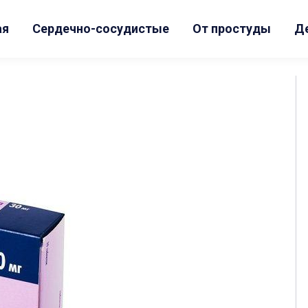
ая
Сердечно-сосудистые
От простуды
Д