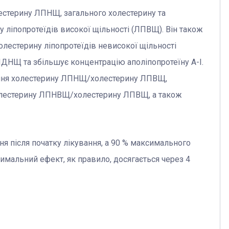
естерину ЛПНЩ, загального холестерину та
у ліпопротеїдів високої щільності (ЛПВЩ). Він також
олестерину ліпопротеїдів невисокої щільності
НЩ та збільшує концентрацію аполіпопротеїну А-І.
ня холестерину ЛПНЩ/холестерину ЛПВЩ,
олестерину ЛПНВЩ/холестерину ЛПВЩ, а також
я після початку лікування, а 90 % максимального
симальний ефект, як правило, досягається через 4