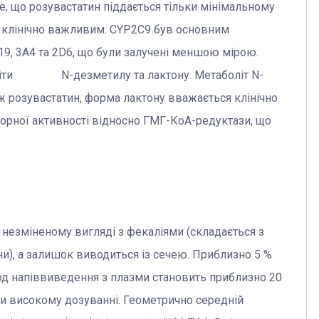
, що розувастатин піддається тільки мінімальному
 є клінічно важливим. CYP2C9 був основним
С19, 3А4 та 2D6, що були залучені меншою мірою.
оліти N-дезметилу та лактону. Метаболіт N-
ж розувастатин, форма лактону вважається клінічно
торної активності відносно ГМГ-КоА-редуктази, що
 незміненому вигляді з фекаліями (складається з
и), а залишок виводиться із сечею. Приблизно 5 %
іод напіввиведення з плазми становить приблизно 20
ри високому дозуванні. Геометрично середній