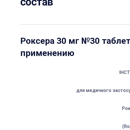
состав
Роксера 30 мг №30 табле
применению
ІНС
для медичного застосу
Ро
(Ro