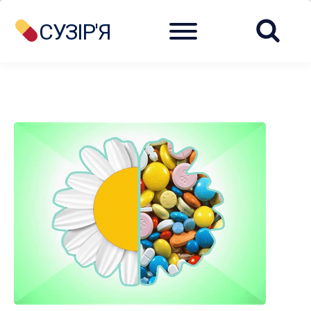
Menu
СУЗІР'Я