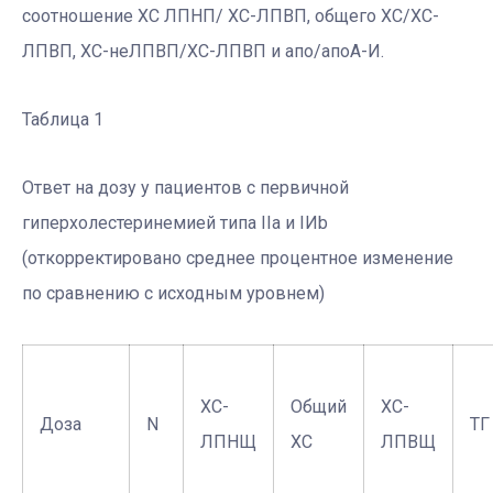
соотношение ХС ЛПНП/ ХС-ЛПВП, общего ХС/ХС-
ЛПВП, ХС-неЛПВП/ХС-ЛПВП и апо/апоА-И.
Таблица 1
Ответ на дозу у пациентов с первичной
гиперхолестеринемией типа IIa и IИb
(откорректировано среднее процентное изменение
по сравнению с исходным уровнем)
ХС-
Общий
ХС-
Доза
N
ТГ
ЛПНЩ
ХС
ЛПВЩ