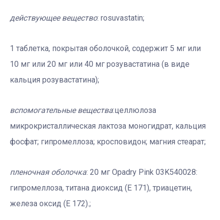
действующее вещество
: rosuvastatin;
1 таблетка, покрытая оболочкой, содержит 5 мг или
10 мг или 20 мг или 40 мг розувастатина (в виде
кальция розувастатина);
вспомогательные вещества
:целлюлоза
микрокристаллическая лактоза моногидрат, кальция
фосфат; гипромеллоза; кросповидон; магния стеарат;
пленочная оболочка
: 20 мг Opadry Pink 03K540028:
гипромеллоза, титана диоксид (Е 171), триацетин,
железа оксид (E 172).;