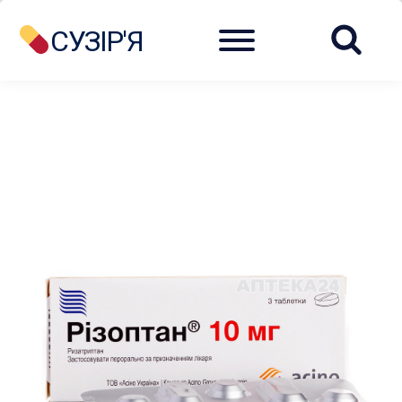
Menu
СУЗІР'Я