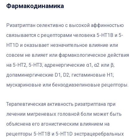
Фармакодинамика
Ризатриптан селективно с высокой аффинностью
связывается с рецепторами человека 5-HT1B и 5-
HT1D и оказывает незначительное влияние или
совсем не влияет или фармакологическое действия
на 5-HT2, 5-HT3; адренергические α1, α2 или β;
допаминергические D1, D2; гистаминовые H1;
мускариновые или бензодиазепиновые рецепторы.
Терапевтическая активность ризатриптана при
лечении мигреневых головной боли может быть
объяснена его агонистическим влиянием на
рецепторы 5-HT1B и 5-HT1D экстрацеребральных