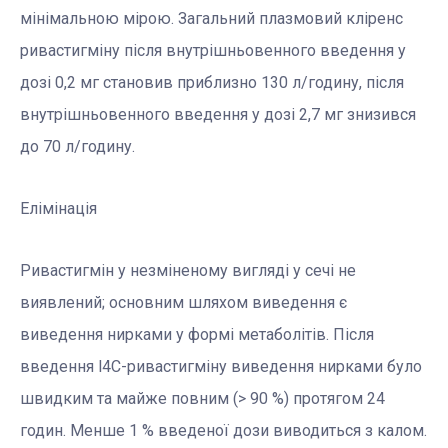
мінімальною мірою. Загальний плазмовий кліренс
ривастигміну після внутрішньовенного введення у
дозі 0,2 мг становив приблизно 130 л/годину, після
внутрішньовенного введення у дозі 2,7 мг знизився
до 70 л/годину.
Елімінація
Ривастигмін у незміненому вигляді у сечі не
виявлений; основним шляхом виведення є
виведення нирками у формі метаболітів. Після
введення l4C-ривастигміну виведення нирками було
швидким та майже повним (> 90 %) протягом 24
годин. Менше 1 % введеної дози виводиться з калом.