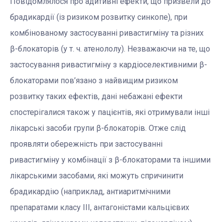
Повідомлялося про адитивні ефекти, що призвели до
брадикардії (із ризиком розвитку синкопе), при
комбінованому застосуванні ривастигміну та різних
β-блокаторів (у т. ч. атенололу). Незважаючи на те, що
застосування ривастигміну з кардіоселективними β-
блокаторами пов’язано з найвищим ризиком
розвитку таких ефектів, дані небажані ефекти
спостерігалися також у пацієнтів, які отримували інші
лікарські засоби групи β-блокаторів. Отже слід
проявляти обережність при застосуванні
ривастигміну у комбінації з β-блокаторами та іншими
лікарськими засобами, які можуть спричинити
брадикардію (наприклад, антиаритмічними
препаратами класу III, антагоністами кальцієвих