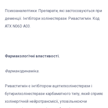
Психоаналептики. Препарати, які застосовуються при
деменції. Інгібітори холінестерази. Ривастигмін. Код
АТХ N06D А03.
Фармакологічні властивості.
Фармакодинаміка.
Ривастигмін є інгібітором ацетилхолінестерази і
бутирилхолінестерази карбаматного типу, який сприяє
холінергічній нейротрансмісії, уповільнюючи