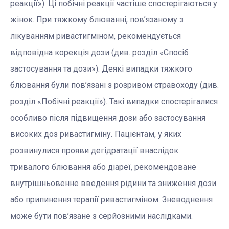
реакції»). Ці побічні реакції частіше спостерігаються у
жінок. При тяжкому блюванні, пов’язаному з
лікуванням ривастигміном, рекомендується
відповідна корекція дози (див. розділ «Спосіб
застосування та дози»). Деякі випадки тяжкого
блювання були пов’язані з розривом стравоходу (див.
розділ «Побічні реакції»). Такі випадки спостерігалися
особливо після підвищення дози або застосування
високих доз ривастигміну. Пацієнтам, у яких
розвинулися прояви дегідратації внаслідок
тривалого блювання або діареї, рекомендоване
внутрішньовенне введення рідини та зниження дози
або припинення терапії ривастигміном. Зневоднення
може бути пов’язане з серйозними наслідками.