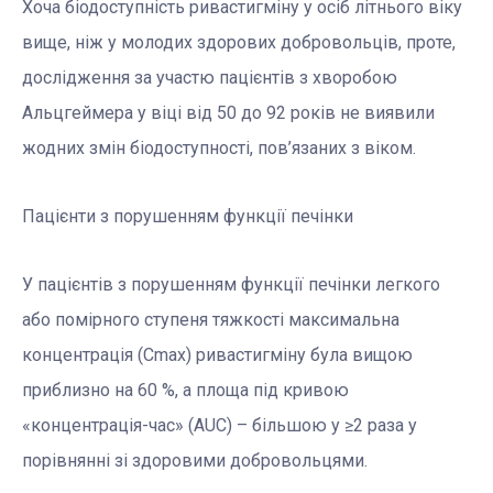
Хоча біодоступність ривастигміну у осіб літнього віку
вище, ніж у молодих здорових добровольців, проте,
дослідження за участю пацієнтів з хворобою
Альцгеймера у віці від 50 до 92 років не виявили
жодних змін біодоступності, пов’язаних з віком.
Пацієнти з порушенням функції печінки
У пацієнтів з порушенням функції печінки легкого
або помірного ступеня тяжкості максимальна
концентрація (Сmax) ривастигміну була вищою
приблизно на 60 %, а площа під кривою
«концентрація-час» (AUC) – більшою у ≥2 раза у
порівнянні зі здоровими добровольцями.