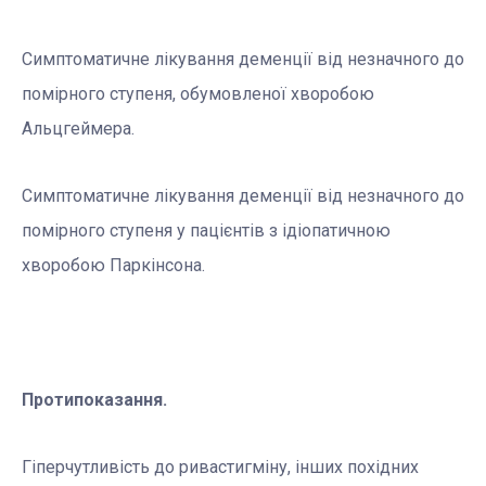
Cимптоматичне лікування деменції від незначного до
помірного ступеня, обумовленої хворобою
Альцгеймера.
Симптоматичне лікування деменції від незначного до
помірного ступеня у пацієнтів з ідіопатичною
хворобою Паркінсона.
Протипоказання.
Гіперчутливість до ривастигміну, інших похідних