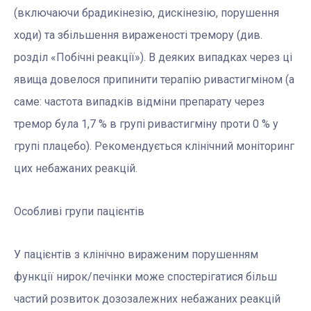
(включаючи брадикінезію, дискінезію, порушення
ходи) та збільшення вираженості тремору (див.
розділ «Побічні реакції»). В деяких випадках через ці
явища довелося припинити терапію ривастигміном (а
саме: частота випадків відміни препарату через
тремор була 1,7 % в групі ривастигміну проти 0 % у
групі плацебо). Рекомендується клінічний моніторинг
цих небажаних реакцій.
Особливі групи пацієнтів
У пацієнтів з клінічно вираженим порушенням
функції нирок/печінки може спостерігатися більш
частий розвиток дозозалежних небажаних реакцій