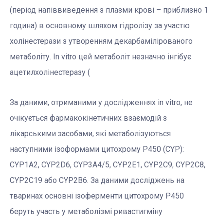
(період напіввиведення з плазми крові – приблизно 1
година) в основному шляхом гідролізу за участю
холінестерази з утворенням декарбамілірованого
метаболіту. In vitro цей метаболіт незначно інгібує
ацетилхолінестеразу (
За даними, отриманими у дослідженнях in vitro, не
очікується фармакокінетичних взаємодій з
лікарськими засобами, які метаболізуються
наступними ізоформами цитохрому Р450 (CYP):
CYP1A2, CYP2D6, CYP3A4/5, CYP2E1, CYP2C9, CYP2C8,
CYP2C19 або CYP2B6. За даними досліджень на
тваринах основні ізоферменти цитохрому Р450
беруть участь у метаболізмі ривастигміну