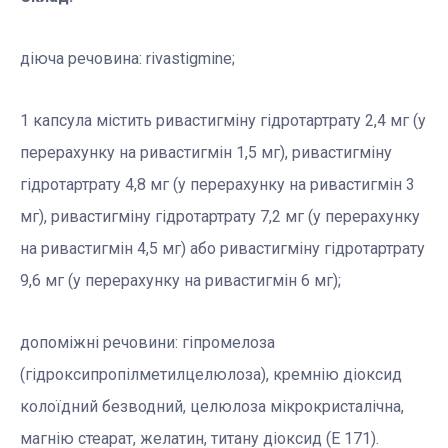
діюча речовина: rivastigmine;
1 капсула містить ривастигміну гідротартрату 2,4 мг (у
перерахунку на ривастигмін 1,5 мг), ривастигміну
гідротартрату 4,8 мг (у перерахунку на ривастигмін 3
мг), ривастигміну гідротартрату 7,2 мг (у перерахунку
на ривастигмін 4,5 мг) або ривастигміну гідротартрату
9,6 мг (у перерахунку на ривастигмін 6 мг);
допоміжні речовини: гіпромелоза
(гідроксипропілметилцелюлоза), кремнію діоксид
колоїдний безводний, целюлоза мікрокристалічна,
магнію стеарат, желатин, титану діоксид (Е 171).