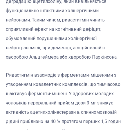
деградацію ацетилхоліну, який вивільняється
функціонально інтактними холінергічними
нейронами. Таким чином, ривастигмін чинить
сприятливий ефект на когнітивний дефіцит,
обумовлений порушеннями холінергічної
нейротрансмісії, при деменції, асоційованій з
хворобою Альцгеймера або хворобою Паркінсона.
Ривастигмін взаємодіє з ферментами-мішенями з
утворенням ковалентних комплексів, що тимчасово
інактивує ферменти-мішені. У здорових молодих
чоловіків пероральний прийом дози 3 мг знижує
активність ацетилхолінестерази в спинномозковій
рідині приблизно на 40 % протягом перших 1,5 годин