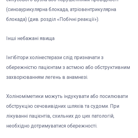
(синоаурикулярна блокада, атріовентрикулярна
блокада) (див. розділ «Побічні реакції»).
Інші небажані явища
Інгібітори холінестерази слід призначати з
обережністю пацієнтам з астмою або обструктивним
захворюванням легень в анамнезі.
Холіноміметики можуть індукувати або посилювати
обструкцію сечовивідних шляхів та судоми. При
лікуванні пацієнтів, схильних до цих патологій,
необхідно дотримуватися обережності.