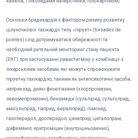
каналів, глікозидами наперстянки, пілокарпіном).
Оскільки брадикардія є фактором ризику розвитку
шлуночкової тахікардії типу «пірует» (torsades de
pointes) слід дотримуватися обережності та
необхідний ретельний моніторинг стану пацієнта
(ЕКГ) при застосуванні ривастигміну у комбінації з
лікарськими засобами, які можуть спровокувати
піруетну тахікардію, такими як антипсихотичні засоби,
наприклад, деякі фенотіазини (хлорпромазин,
левомепромазин), бензаміди (сульпірид, сультоприд,
амісульприд, тіаприд, вераліприд), пімозид,
галоперидол, дроперидол; цизаприд; циталопрам;
дифеманіл; еритроміцин (внутрішньовенно),