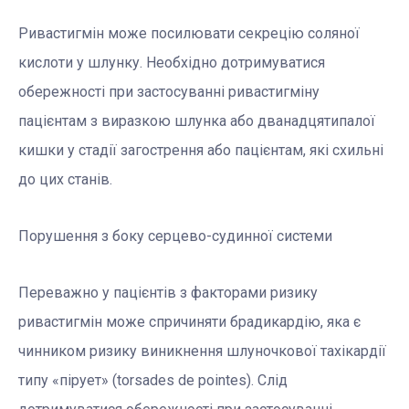
Ривастигмін може посилювати секрецію соляної
кислоти у шлунку. Необхідно дотримуватися
обережності при застосуванні ривастигміну
пацієнтам з виразкою шлунка або дванадцятипалої
кишки у стадії загострення або пацієнтам, які схильні
до цих станів.
Порушення з боку серцево-судинної системи
Переважно у пацієнтів з факторами ризику
ривастигмін може спричиняти брадикардію, яка є
чинником ризику виникнення шлуночкової тахікардії
типу «пірует» (torsades de pointes). Слід