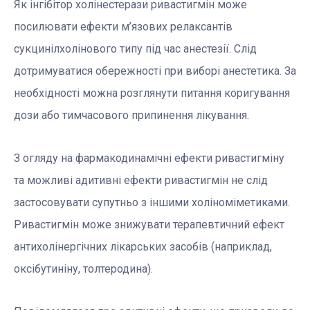
Як інгібітор холінестерази ривастигмін може
посилювати ефекти м’язових релаксантів
сукцинілхолінового типу під час анестезії. Слід
дотримуватися обережності при виборі анестетика. За
необхідності можна розглянути питання коригування
дози або тимчасового припинення лікування.
З огляду на фармакодинамічні ефекти ривастигміну
та можливі адитивні ефекти ривастигмін не слід
застосовувати супутньо з іншими холіноміметиками.
Ривастигмін може знижувати терапевтичний ефект
антихолінергічних лікарських засобів (наприклад,
оксібутиніну, толтеродина).