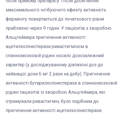
після прийому препарату. Після досягнення
максимального інгібуючого ефекту активність
ферменту повертається до початкового рівня
приблизно через 9 годин. У пацієнтів з хворобою
Альцгеймера пригнічення активності
ацетилхолінестерази ривастигміном в
спинномозковій рідині носило дозозалежний
характер (у досліджуваному діапазоні доз до
найвищої дози 6 мг 2 рази на добу). Пригнічення
активності бутирилхолінестерази в спинномозковій
рідині пацієнтів із хворобою Альцгеймера, які
отримували ривастигмін, було подібним до
пригнічення активності ацетилхолінестерази.