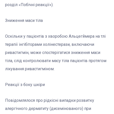
розділ «Побічні реакції»).
Зниження маси тіла
Оскільки у пацієнтів з хворобою Альцегймера на тлі
терапії інгібіторами холінестерази, включаючи
ривастигмін, може спостерігатися зниження маси
тіла, слід контролювати масу тіла пацієнтів протягом
лікування ривастигміном.
Реакції з боку шкіри
Повідомлялося про рідкісні випадки розвитку
алергічного дерматиту (дисемінованого) при