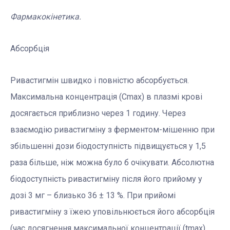
Фармакокінетика.
Абсорбція
Ривастигмін швидко і повністю абсорбується.
Максимальна концентрація (Сmax) в плазмі крові
досягається приблизно через 1 годину. Через
взаємодію ривастигміну з ферментом-мішенню при
збільшенні дози біодоступність підвищується у 1,5
раза більше, ніж можна було б очікувати. Абсолютна
біодоступність ривастигміну після його прийому у
дозі 3 мг – близько 36 ± 13 %. При прийомі
ривастигміну з їжею уповільнюється його абсорбція
(час досягнення максимальної концентрації (tmax)