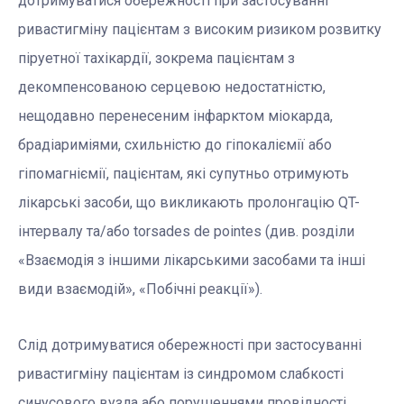
дотримуватися обережності при застосуванні
ривастигміну пацієнтам з високим ризиком розвитку
піруетної тахікардії, зокрема пацієнтам з
декомпенсованою серцевою недостатністю,
нещодавно перенесеним інфарктом міокарда,
брадіариміями, схильністю до гіпокаліємії або
гіпомагніємії, пацієнтам, які супутньо отримують
лікарські засоби, що викликають пролонгацію QT-
інтервалу та/або torsades de pointes (див. розділи
«Взаємодія з іншими лікарськими засобами та інші
види взаємодій», «Побічні реакції»).
Слід дотримуватися обережності при застосуванні
ривастигміну пацієнтам із синдромом слабкості
синусового вузла або порушеннями провідності