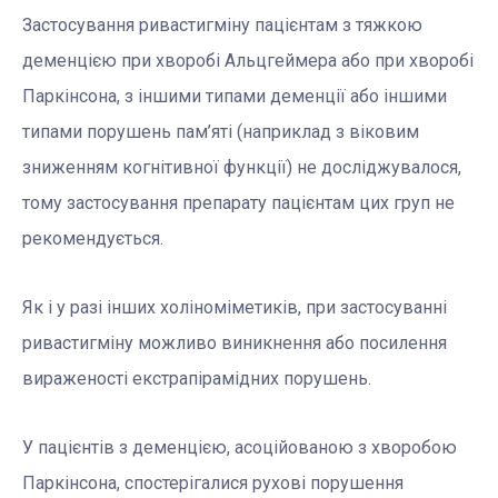
Застосування ривастигміну пацієнтам з тяжкою
деменцією при хворобі Альцгеймера або при хворобі
Паркінсона, з іншими типами деменції або іншими
типами порушень пам’яті (наприклад з віковим
зниженням когнітивної функції) не досліджувалося,
тому застосування препарату пацієнтам цих груп не
рекомендується.
Як і у разі інших холіноміметиків, при застосуванні
ривастигміну можливо виникнення або посилення
вираженості екстрапірамідних порушень.
У пацієнтів з деменцією, асоційованою з хворобою
Паркінсона, спостерігалися рухові порушення