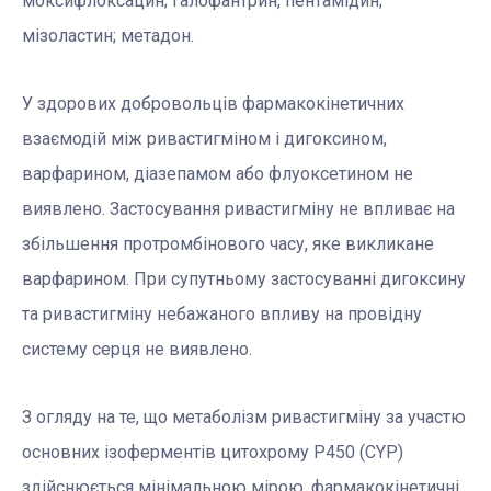
моксифлоксацин; галофантрин, пентамідин;
мізоластин; метадон.
У здорових добровольців фармакокінетичних
взаємодій між ривастигміном і дигоксином,
варфарином, діазепамом або флуоксетином не
виявлено. Застосування ривастигміну не впливає на
збільшення протромбінового часу, яке викликане
варфарином. При супутньому застосуванні дигоксину
та ривастигміну небажаного впливу на провідну
систему серця не виявлено.
З огляду на те, що метаболізм ривастигміну за участю
основних ізоферментів цитохрому Р450 (CYP)
здійснюється мінімальною мірою, фармакокінетичні