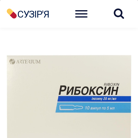
Menu
СУЗІР'Я