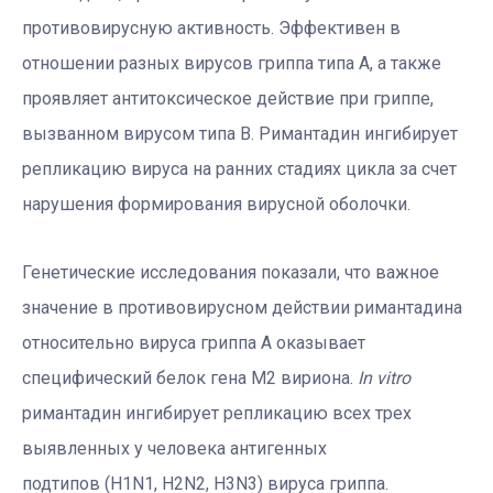
противовирусную активность. Эффективен в
отношении разных вирусов гриппа типа А, а также
проявляет антитоксическое действие при гриппе,
вызванном вирусом типа В. Римантадин ингибирует
репликацию вируса на ранних стадиях цикла за счет
нарушения формирования вирусной оболочки.
Генетические исследования показали, что важное
значение в противовирусном действии римантадина
относительно вируса гриппа А оказывает
специфический белок гена М2 вириона.
In
vitro
римантадин ингибирует репликацию всех трех
выявленных у человека антигенных
подтипов
(
H
1
N
1,
H
2
N
2,
H
3
N
3) ви
руса гриппа.