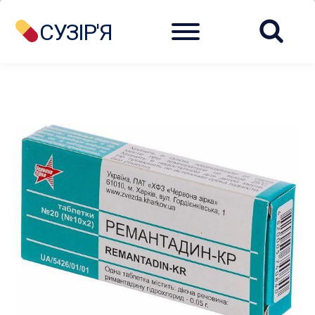
Menu
СУЗІР'Я