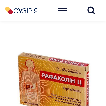
Menu
СУЗІР'Я