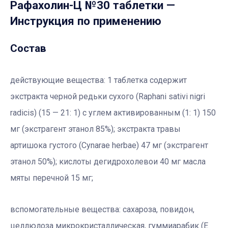
Рафахолин-Ц №30 таблетки
—
Инструкция по применению
Состав
действующие вещества: 1 таблетка содержит
экстракта черной редьки сухого (Raphani sativi nigri
radicis) (15 — 21: 1) с углем активированным (1: 1) 150
мг (экстрагент этанол 85%); экстракта травы
артишока густого (Cynarae herbae) 47 мг (экстрагент
этанол 50%); кислоты дегидрохолевои 40 мг масла
мяты перечной 15 мг;
вспомогательные вещества: сахароза, повидон,
целлюлоза микрокристаллическая, гуммиарабик (Е