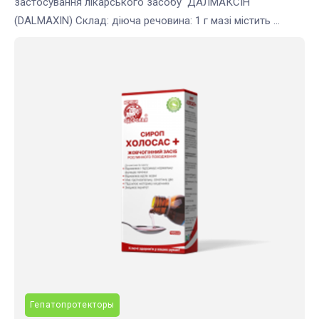
застосування лікарського засобу ДАЛМАКСІН
(DALMAXIN) Склад: діюча речовина: 1 г мазі містить ...
Гепатопротекторы