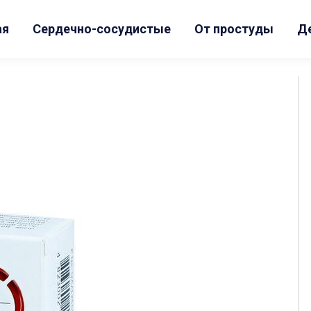
ая
Сердечно-сосудистые
От простуды
Д