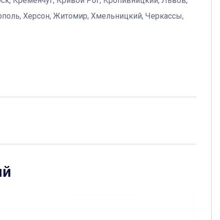
ск, Кременчуг, Кривой Рог, Кропивницкий, Львов,
ополь, Херсон, Житомир, Хмельницкий, Черкассы,
ий