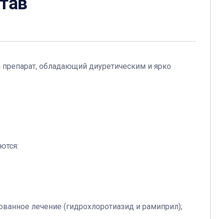
став
репарат, обладающий диуретическим и ярко
ются:
ванное лечение (гидрохлоротиазид и рамиприл);