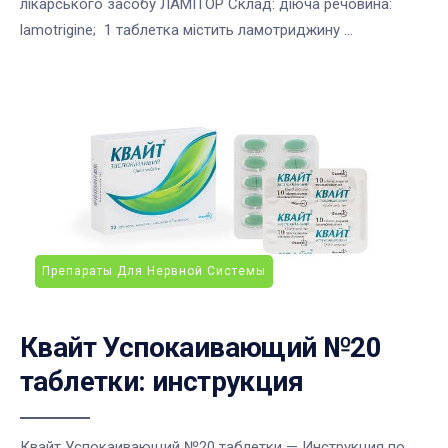
лікарського засобу ЛАМІТОР Склад: діюча речовина:
lamotrigine; 1 таблетка містить ламотриджину ...
Препараты Для Нервной Системы
Квайт Успокаивающий №20
таблетки: инструкция
Квайт Успокаивающий №20 таблетки — Инструкция по