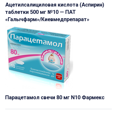
Ацетилсалициловая кислота (Аспирин)
таблетки 500 мг №10 — ПАТ
«Галычфарм»/Киевмедпрепарат»
Парацетамол свечи 80 мг N10 Фармекс