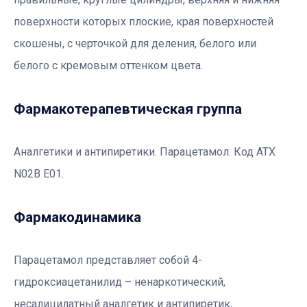
поверхности которых плоские, края поверхностей
скошены, с черточкой для деления, белого или
белого с кремовым оттенком цвета.
Фармакотерапевтичеcкая группа
Аналгетики и антипиретики. Парацетамол. Код АТХ
N02B E01.
Фармакодинамика
Парацетамол представляет собой 4-
гидроксиацетанилид – ненаркотический,
несалицилатный аналгетик и антипиретик,