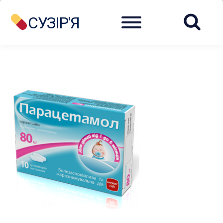
Menu
СУЗІР'Я