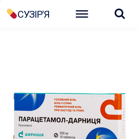
Menu
СУЗІР'Я