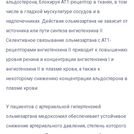
альдостерона, блокируя AT1-рецептор в тканях, в том
числе в гладкой мускулатуре сосудов и в
надпочечниках. Действие ольмезартана не зависит от
источника или пути синтеза ангиотензина II.
Селективное связывание ольмезартана с AT1-
рецепторами ангиотензина II приводит к повышению
уровня ренина и концентрации ангиотензина I и
ангиотензина II в плазме крови, а также к
некоторому снижению концентрации альдостерона в
плазме крови.
У пациентов с артериальной гипертензией
ольмезартана медоксомил обеспечивает устойчивое
снижение артериального давления, степень которого