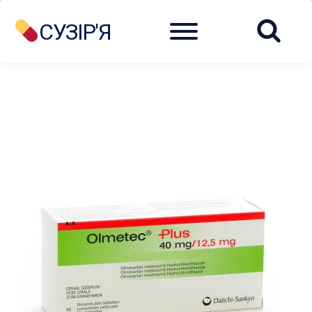
Menu
СУЗІР'Я