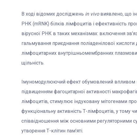
В ході відомих досліджень
in vivo
виявлено, що ін
РНК (mRNK) білків лімфоцитів і ефективність про
вірусної РНК в таких механізмах: включення зв’я
гальмування приєднання поліаденілової кислоти д
лімфоцитарних внутрішньомембранних плазмових 
щільність.
Імуномодулюючий ефект обумовлений впливом на 
підвищенням фагоцитарної активності макрофагі
лімфоцитів, стимулює індуковану мітогенами п
функціональну активність Т-лімфоцитів, у тому чи
співвідношення між основними регуляторними су
утворення Т-клітин пам’яті.