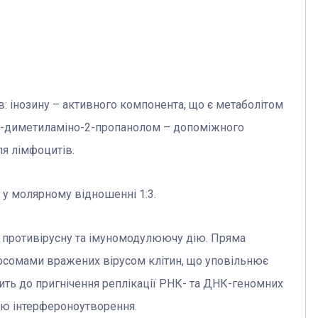
в: інозину – активного компонента, що є метаболітом
, N-диметиламіно-2-пропанолом – допоміжного
ля лімфоцитів.
у молярному відношенні 1:3.
у противірусну та імуномодулюючу дію. Пряма
босомами вражених вірусом клітин, що уповільнює
ить до пригнічення реплікації РНК- та ДНК-геномних
єю інтерфероноутворення.