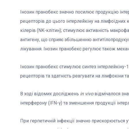
Інозин пранобекс значно посилює продукцію інтер
рецепторів до цього інтерлейкіну на лімфоїдних 
кілерів (NK-клітин); стимулює активність макрофа
антигену, що сприяє збільшенню антитілопродуку
лікування. Інозин пранобекс регулює також механ
Інозин пранобекс стимулює синтез інтерлейкіну-1
рецепторів та здатність реагувати на лімфокіни т
В ході відомих досліджень
in vivo
відмічалося зна
інтерферону (IFN-γ) та зменшення продукції інтерле
При герпетичній інфекції значно прискорюється у