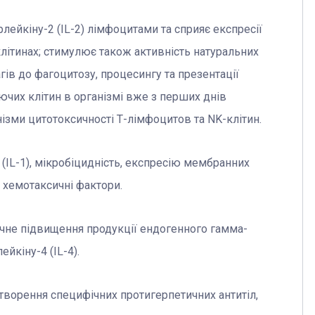
лейкіну-2 (IL-2) лімфоцитами та сприяє експресії
клітинах; стимулює також активність натуральних
гів до фагоцитозу, процесингу та презентації
ючих клітин в організмі вже з перших днів
ізми цитотоксичності Т-лімфоцитов та NK-клітин.
 (IL-1), мікробіцидність, експресію мембранних
а хемотаксичні фактори.
чне підвищення продукції ендогенного гамма-
йкіну-4 (IL-4).
творення специфічних протигерпетичних антитіл,