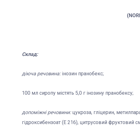
(
NOR
Склад:
діюча речовина:
інозин пранобекс;
100 мл сиропу містять
5,0 г
інозину пранобексу;
допоміжні речовини:
цукроза, гліцерин, метилпара
гідроксибензоат (Е 216), цитрусовий фруктовий с