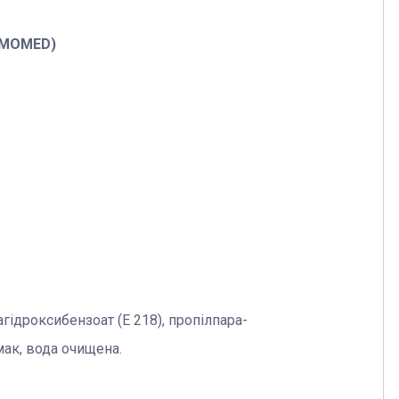
MOMED
)
гідроксибензоат (E 218), пропілпара-
мак, вода очищена.