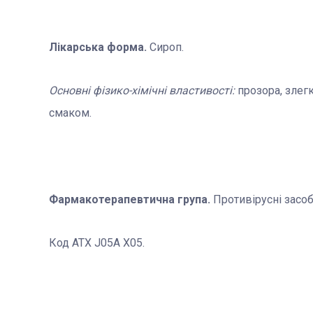
Лікарська форма.
Сироп.
Основні фізико-хімічні властивості:
прозора, злег
смаком.
Фармакотерапевтична група.
Противірусні засоб
Код АТХ J05А Х05.