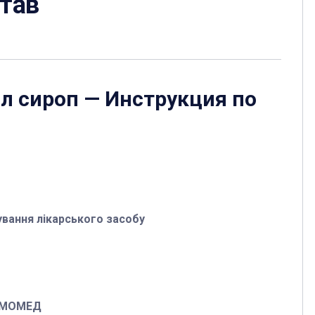
став
л сироп
— Инструкция по
ування
лікарського
засобу
МОМЕД