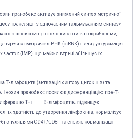
озин пранобекс активує знижений синтез матричної
цесу трансляції з одночасним гальмуванням синтезу
заної з інозином оротової кислоти в полірибосоми,
о вірусної матричної РНК (mRNK) і реструктуризація
часток (IMP), що майже втричі збільшує їх
Т-лімфоцити (активація синтезу цитокінів) та
в. Інозин пранобекс посилює диференціацію пре-Т-
роліферацію Т- і В-лімфоцитів, підвищує
слі їх здатність до утворення лімфокінів, нормалізує
бпопуляціями CD4+/CD8+ та сприяє нормалізації