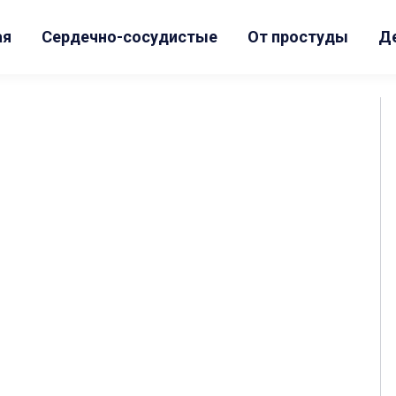
ая
Сердечно-сосудистые
От простуды
Д