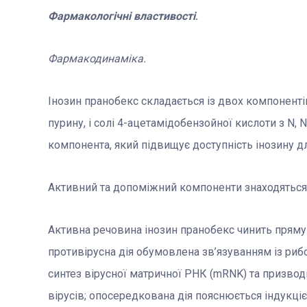
Фармакологічні властивості
.
Фармакодинаміка.
Інозин пранобекс складається із двох компоненті
пурину, і солі 4-ацетамідобензойної кислоти з N
компонента, який підвищує доступність інозину д
Активний та допоміжний компоненти знаходяться 
Активна речовина інозин пранобекс чинить прям
противірусна дія обумовлена зв’язуванням із ри
синтез вірусної матричної РНК (mRNK) та призвод
вірусів; опосередкована дія пояснюється індукці