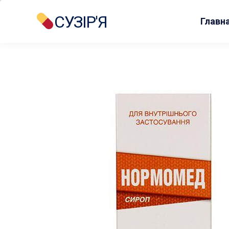
СУЗІР'Я
Главн