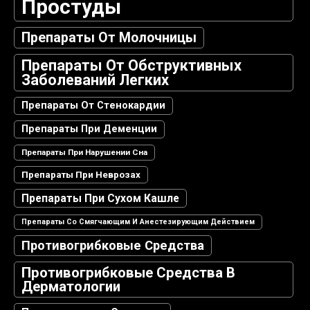
Простуды
Препараты От Молочницы
Препараты От Обструктивных
Заболеваний Легких
Препараты От Стенокардии
Препараты При Деменции
Препараты При Нарушении Сна
Препараты При Неврозах
Препараты При Сухом Кашле
Препараты Со Смягчающим И Анестезирующим Действием
Противогрибковые Средства
Противогрибковые Средства В
Дерматологии