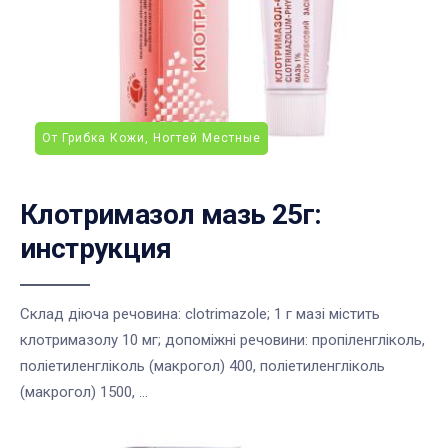
От Грибка Кожи, Ногтей Местные
Клотримазол мазь 25г:
инструкция
Склад діюча речовина: clotrimazole; 1 г мазі містить
клотримазолу 10 мг; допоміжні речовини: пропіленгліколь,
поліетиленгліколь (макрогол) 400, поліетиленгліколь
(макрогол) 1500, ...