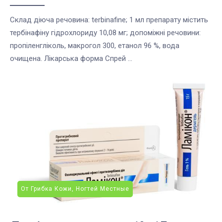
Склад діюча речовина: terbinafine; 1 мл препарату містить
тербінафіну гідрохлориду 10,08 мг; допоміжні речовини:
пропіленгліколь, макрогол 300, етанол 96 %, вода
очищена. Лікарська форма Спрей ...
От Грибка Кожи, Ногтей Местные