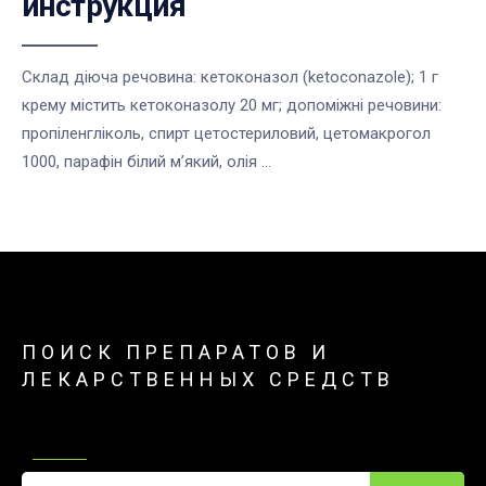
инструкция
Склад діюча речовина: кетоконазол (ketoconazole); 1 г
крему містить кетоконазолу 20 мг; допоміжні речовини:
пропіленгліколь, спирт цетостериловий, цетомакрогол
1000, парафін білий м’який, олія ...
ПОИСК ПРЕПАРАТОВ И
ЛЕКАРСТВЕННЫХ СРЕДСТВ
Поиск