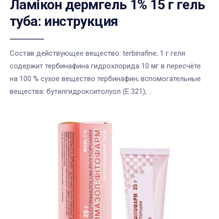
Ламікон дермгель 1% 15 г гель
туба: инструкция
Состав действующее вещество: terbinafine; 1 г геля
содержит тербинафина гидрохлорида 10 мг в пересчёте
на 100 % сухое вещество тербинафин; вспомогательные
вещества: бутилгидрокситолуол (Е 321), ...