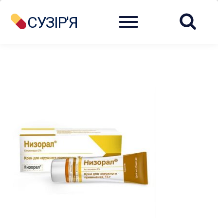
Menu
СУЗІР'Я