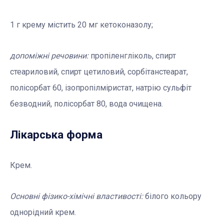
1 г крему містить 20 мг кетоконазолу;
допоміжні речовини:
пропіленгліколь, спирт
стеариловий, спирт цетиловий, сорбітанстеарат,
полісорбат 60, ізопропілміристат, натрію сульфіт
безводний, полісорбат 80, вода очищена.
Лікарська форма
Крем.
Основні фізико-хімічні властивості:
білого кольору
однорідний крем.