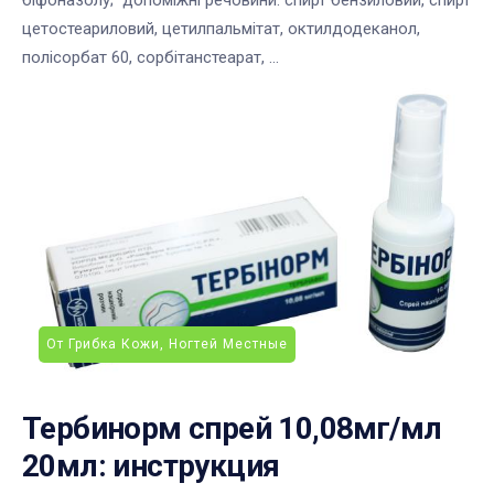
цетостеариловий, цетилпальмітат, октилдодеканол,
полісорбат 60, сорбітанстеарат, ...
От Грибка Кожи, Ногтей Местные
Тербинорм спрей 10,08мг/мл
20мл: инструкция