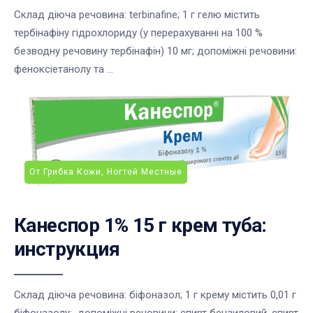
Склад діюча речовина: terbinafine; 1 г гелю містить
тербінафіну гідрохлориду (у перерахуванні на 100 %
безводну речовину тербінафін) 10 мг; допоміжні речовини:
феноксіетанолу та ...
От Грибка Кожи, Ногтей Местные
Канеспор 1% 15 г крем туба:
инструкция
Склад діюча речовина: біфоназол; 1 г крему містить 0,01 г
біфоназолу; допоміжні речовини: спирт бензиловий, спирт