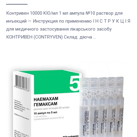
Контривен 10000 KIO/мл 1 мл ампула №10 раствор для
инъекций — Инструкция по применению І Н С Т Р У К Ц І Я
для медичного застосування лікарського засобу
КОНТРИВЕН (CONTRYVEN) Cклад: діюча ...