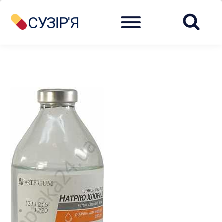
Menu
СУЗІР'Я