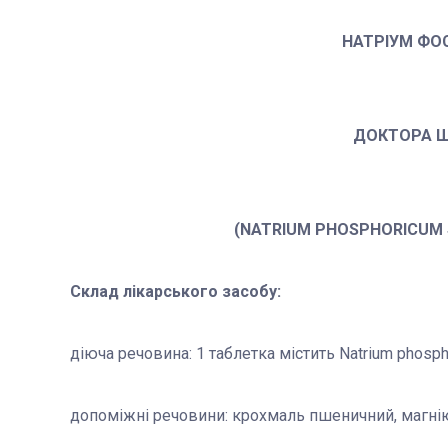
НАТРІУМ ФО
ДОКТОРА 
(NATRIUM PHOSPHORICUM S
Склад лікарського засобу:
діюча речовина: 1 таблетка містить Natrium phosph
допоміжні речовини: крохмаль пшеничний, магнію