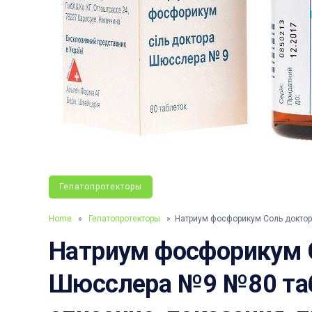
Гепатопротекторы
Home
»
Гепатопротекторы
» Натриум фосфорикум Соль докто
Натриум фосфорикум 
Шюсслера №9 №80 табл