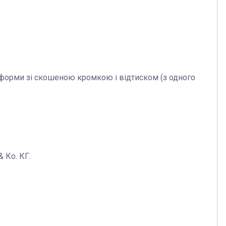
ї форми зі скошеною кромкою і відтиском (з одного
 Ко. КГ.