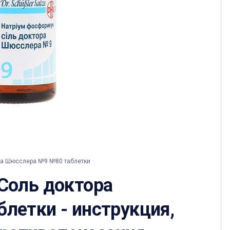
ра Шюсслера №9 №80 таблетки
Соль доктора
етки - инструкция,