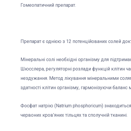
Гомеопатичний препарат.
Препарат є однією з 12 потенційованих солей до
Мінеральні солі необхідні організму для підтрима
Шюсслера, регуляторні розлади функцій клітин ч
нездужання. Метод лікування мінеральними сол
здатності клітин організму, гармонізуючи баланс 
Фосфат натрію (Natrium phosphoricum) знаходиться 
червоних кров’яних тільцях та сполучній тканині.