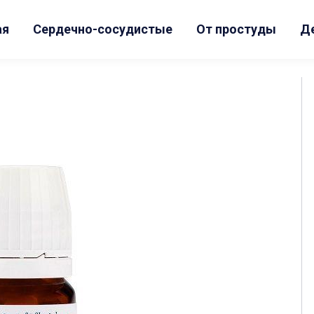
ая
Сердечно-сосудистые
От простуды
Д