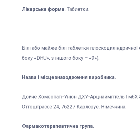
Лікарська форма.
Таблетки.
Білі або майже білі таблетки плоскоциліндрично
боку «DHU», з іншого боку – «9»).
Назва і місцезнаходження виробника.
Дойче Хомеопаті-Уніон ДХУ-Арцнайміттель ГмбХ &
Оттоштрассе 24, 76227 Карлсруе, Німеччина.
Фармакотерапевтична група.