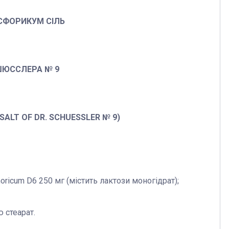
СФОРИКУМ СІЛЬ
ШЮССЛЕРА № 9
ALT OF DR. SCHUESSLER № 9)
oricum D6 250 мг (містить лактози моногідрат);
 стеарат.