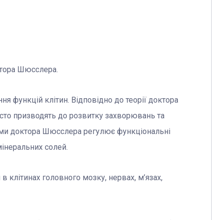
ктора Шюсслера.
ння функцій клітин. Відповідно до теорії доктора
асто призводять до розвитку захворювань та
ями доктора Шюсслера регулює функціональні
мінеральних солей.
в клітинах головного мозку, нервах, м’язах,