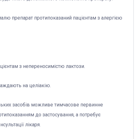
малю препарат протипоказаний пацієнтам з алергією
ацієнтам з непереносимістю лактози.
раждають на целіакію.
рських засобів можливе тимчасове первинне
отипоказанням до застосування, а потребує
сультації лікаря.