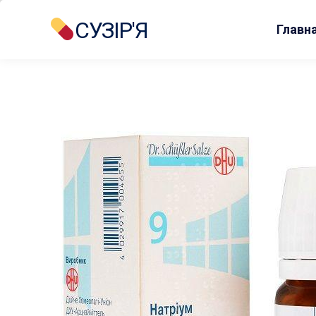
СУЗІР'Я
Главн