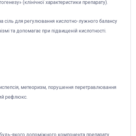
генезу» (клінічної характеристики препарату).
а сіль для регулювання кислотно-лужного балансу
нізмі та допомагає при підвищеній кислотності.
диспепсія, метеоризм, порушення перетравлювання
ний рефлюкс.
 будь-якого допоміжного компонента препарату.