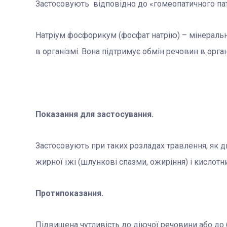
Застосовують відповідно до «гомеопатичного пато
Натріум фосфорикум (фосфат натрію) – мінеральн
в організмі. Вона підтримує обмін речовин в орга
П
оказання для застосування.
Застосовують при таких розладах травлення, як 
жирної їжі (шлункові спазми, ожиріння) і кислот
Протипоказання.
Підвищена чутливість до діючої речовини або до