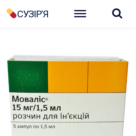
Menu
СУЗІР'Я