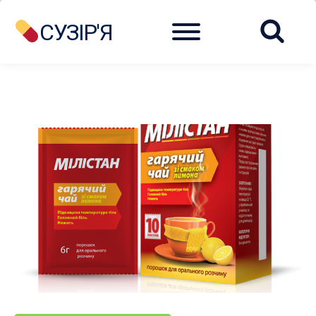
Menu
СУЗІР'Я