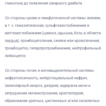
гликогена до появления сахарного диабета.
Со стороны крови и лимфатической системы
: анемия,
в т. ч. гемолитическая, сульфгемоглобинемия и
метгемоглобинемия (цианоз, одышка, боль в области
сердца), тромбоцитопения, синяки или кровотечения,
тромбоцитоз, гиперпротромбинемия, нейтрофильный
лейкоцитоз.
Со стороны почек и мочевыделительной системы
:
нефротоксичность, интерстициальный нефрит,
папиллярный некроз, дизурия, задержка мочи и
затруднение мочеиспускания, кристаллурия,
образование уратных, цистиновых и/или оксалатных