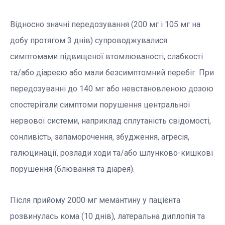
Відносно значні передозування (200 мг і 105 мг на
добу протягом 3 днів) супроводжувалися
симптомами підвищеної втомлюваності, слабкості
та/або діареєю або мали безсимптомний перебіг. При
передозуванні до 140 мг або невстановленою дозою
спостерігали симптоми порушення центральної
нервової системи, наприклад сплутаність свідомості,
сонливість, запаморочення, збудження, агресія,
галюцинації, розлади ходи та/або шлунково-кишкові
порушення (блювання та діарея).
Після прийому 2000 мг мемантину у пацієнта
розвинулась кома (10 днів), латеральна диплопія та