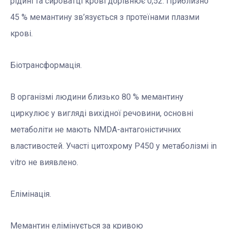
рідині та сироватці крові дорівнює 0,52. Приблизно
45 % мемантину зв’язується з протеїнами плазми
крові.
Біотрансформація.
В організмі людини близько 80 % мемантину
циркулює у вигляді вихідної речовини, основні
метаболіти не мають NMDA-антагоністичниx
властивостей. Участі цитохрому Р450 у метаболізмі in
vitro не виявлено.
Елімінація.
Мемантин елімінується за кривою