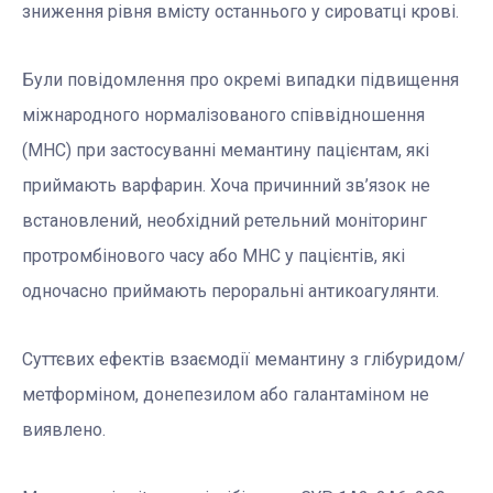
зниження рівня вмісту останнього у сироватці крові.
Були повідомлення про окремі випадки підвищення
міжнародного нормалізованого співвідношення
(МНС) при застосуванні мемантину пацієнтам, які
приймають варфарин. Хоча причинний зв’язок не
встановлений, необхідний ретельний моніторинг
протромбінового часу або МНС у пацієнтів, які
одночасно приймають пероральні антикоагулянти.
Суттєвих ефектів взаємодії мемантину з глібуридом/
метформіном, донепезилом або галантаміном не
виявлено.