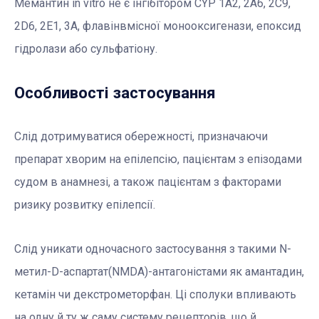
Мемантин in vitro не є інгібітором СYР 1А2, 2А6, 2С9,
2D6, 2Е1, 3А, флавінвмісної монооксигенази, епоксид
гідролази або сульфатіону.
Особливості застосування
Слід дотримуватися обережності, призначаючи
препарат хворим на епілепсію, пацієнтам з епізодами
судом в анамнезі, а також пацієнтам з факторами
ризику розвитку епілепсії.
Слід уникати одночасного застосування з такими N-
метил-D-аспартат(NMDA)-антагоністами як амантадин,
кетамін чи декстрометорфан. Ці сполуки впливають
на одну й ту ж саму систему рецепторів, що й