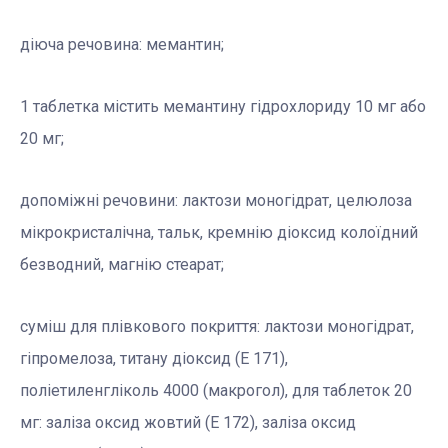
діюча речовина: мемантин;
1 таблетка містить мемантину гідрохлориду 10 мг або
20 мг;
допоміжні речовини: лактози моногідрат, целюлоза
мікрокристалічна, тальк, кремнію діоксид колоїдний
безводний, магнію стеарат;
суміш для плівкового покриття: лактози моногідрат,
гіпромелоза, титану діоксид (E 171),
поліетиленгліколь 4000 (макрогол), для таблеток 20
мг: заліза оксид жовтий (E 172), заліза оксид