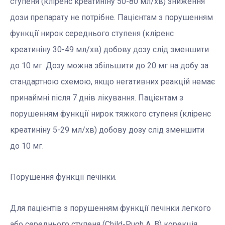
ступеня (кліренс креатиніну 50-80 мл/хв) зниження
дози препарату не потрібне. Пацієнтам з порушенням
функції нирок середнього ступеня (кліренс
креатиніну 30-49 мл/хв) добову дозу слід зменшити
до 10 мг. Дозу можна збільшити до 20 мг на добу за
стандартною схемою, якщо негативних реакцій немає
принаймні після 7 днів лікування. Пацієнтам з
порушенням функції нирок тяжкого ступеня (кліренс
креатиніну 5-29 мл/хв) добову дозу слід зменшити
до 10 мг.
Порушення функції печінки.
Для пацієнтів з порушенням функції печінки легкого
або середнього ступеня (Child-Pugh A, B) корекція