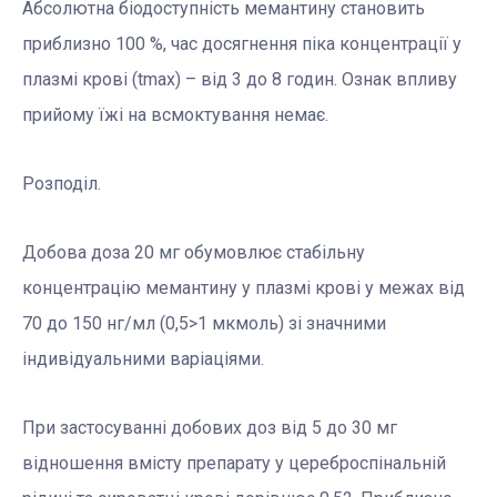
Абсолютна біодоступність мемантину становить
приблизно 100 %, час досягнення піка концентрації у
плазмі крові (tmax) – від 3 до 8 годин. Ознак впливу
прийому їжі на всмоктування немає.
Розподіл.
Добова доза 20 мг обумовлює стабільну
концентрацію мемантину у плазмі крові у межах від
70 до 150 нг/мл (0,5>1 мкмоль) зі значними
індивідуальними варіаціями.
При застосуванні добових доз від 5 до 30 мг
відношення вмісту препарату у цереброспінальній