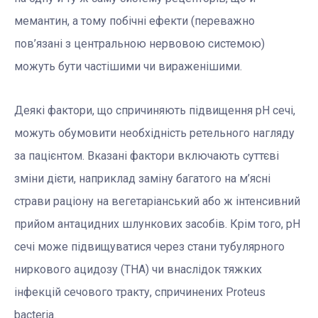
мемантин, а тому побічні ефекти (переважно
пов’язані з центральною нервовою системою)
можуть бути частішими чи вираженішими.
Деякі фактори, що спричиняють підвищення рН сечі,
можуть обумовити необхідність ретельного нагляду
за пацієнтом. Вказані фактори включають суттєві
зміни дієти, наприклад заміну багатого на м’ясні
страви раціону на вегетаріанський або ж інтенсивний
прийом антацидних шлункових засобів. Крім того, рН
сечі може підвищуватися через стани тубулярного
ниркового ацидозу (ТНА) чи внаслідок тяжких
інфекцій сечового тракту, спричинених Proteus
bacteria.