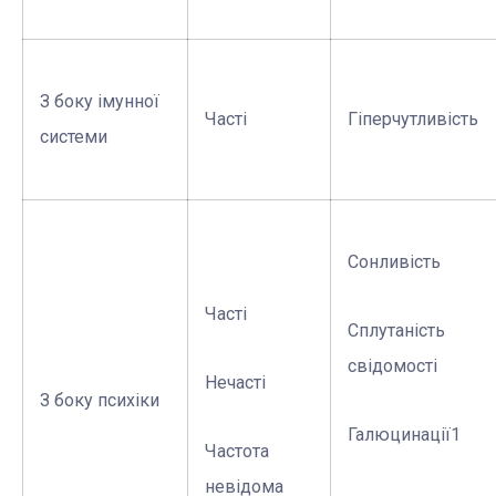
З боку імунної
Часті
Гіперчутливість
системи
Сонливість
Часті
Сплутаність
свідомості
Нечасті
З боку психіки
Галюцинації1
Частота
невідома