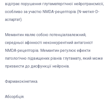
відіграє порушення глутаматергічної нейротрансмісії,
особливо за участю NMDA-рецепторів (N-метил-D-
аспартат).
Мемантин являє собою потенціалзалежний,
середньої афінності неконкурентний антагоніст
NMDA-рецепторів. Мемантин регулює ефекти
патологічно підвищених рівнів глутамату, який може
призвести до дисфункції нейронів.
Фармакокінетика.
Абсорбція.