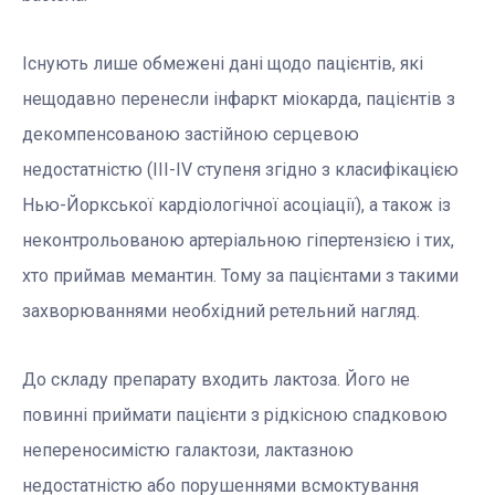
Існують лише обмежені дані щодо пацієнтів, які
нещодавно перенесли інфаркт міокарда, пацієнтів з
декомпенсованою застійною серцевою
недостатністю (ІІІ-IV ступеня згідно з класифікацією
Нью-Йоркської кардіологічної асоціації), а також із
неконтрольованою артеріальною гіпертензією і тих,
хто приймав мемантин. Тому за пацієнтами з такими
захворюваннями необхідний ретельний нагляд.
До складу препарату входить лактоза. Його не
повинні приймати пацієнти з рідкісною спадковою
непереносимістю галактози, лактазною
недостатністю або порушеннями всмоктування