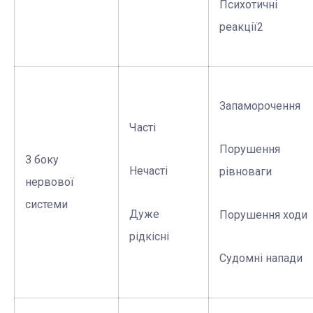
Психотичні
реакції2
Запаморочення
Часті
Порушення
З боку
Нечасті
рівноваги
нервової
системи
Дуже
Порушення ходи
рідкісні
Судомні напади