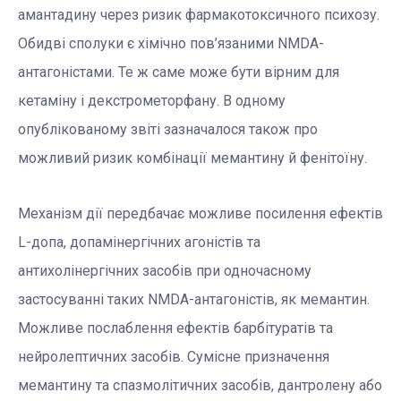
амантадину через ризик фармакотоксичного психозу.
Обидві сполуки є хімічно пов’язаними NMDA-
антагоністами. Те ж саме може бути вірним для
кетаміну і декстрометорфану. В одному
опублікованому звіті зазначалося також про
можливий ризик комбінації мемантину й фенітоїну.
Механізм дії передбачає можливе посилення ефектів
L-допа, допамінергічних агоністів та
антихолінергічних засобів при одночасному
застосуванні таких NMDA-антагоністів, як мемантин.
Можливе послаблення ефектів барбітуратів та
нейролептичних засобів. Сумісне призначення
мемантину та спазмолітичних засобів, дантролену або