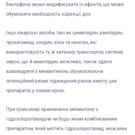
баклофену може модифікувати їх ефекти, що може
обумовити необхідність корекції доз.
Інші лікарські засоби, такі як циметидин, ранітидин,
прокаїнамід, хінідин, хінін та нікотин, які
використовують ту ж катіонну транспортну систему
нирок, що й амантадин, можливо, також здатні
взаємодіяти з мемантином, обумовлюючи
потенційний ризик підвищення рівнів вмісту цих
препаратів у плазмі крові.
При сумісному призначенні мемантину з
гідрохлоротіазидом чи будь-яким комбінованим
препаратом, який містить гідрохлоротіазид, можливе