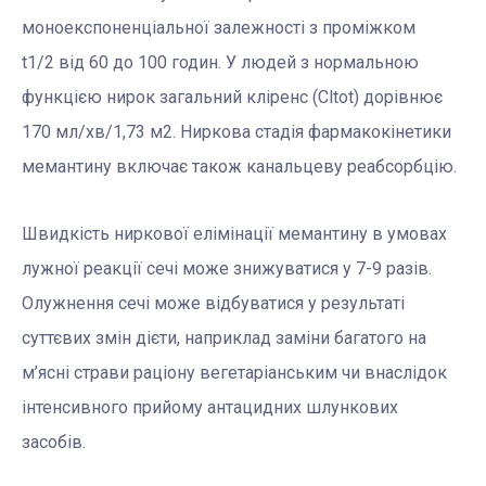
моноекспоненціальної залежності з проміжком
t1/2 від 60 до 100 годин. У людей з нормальною
функцією нирок загальний кліренс (Cltot) дорівнює
170 мл/хв/1,73 м2. Ниркова стадія фармакокінетики
мемантину включає також канальцеву реабсорбцію.
Швидкість ниркової елімінації мемантину в умовах
лужної реакції сечі може знижуватися у 7-9 разів.
Олужнення сечі може відбуватися у результаті
суттєвих змін дієти, наприклад заміни багатого на
м’ясні страви раціону вегетаріанським чи внаслідок
інтенсивного прийому антацидних шлункових
засобів.