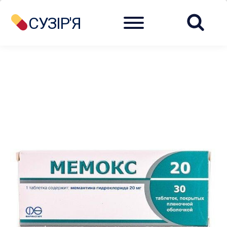
Menu
СУЗІР'Я