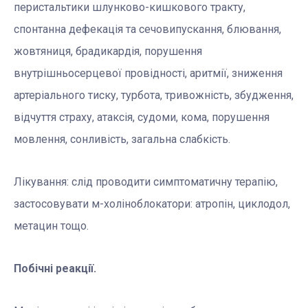
перистальтики шлунково-кишкового тракту,
спонтанна дефекація та сечовипускання, блювання,
жовтяниця, брадикардія, порушення
внутрішньосерцевої провідності, аритмії, зниження
артеріального тиску, турбота, тривожність, збудження,
відчуття страху, атаксія, судоми, кома, порушення
мовлення, сонливість, загальна слабкість.
Лікування: слід проводити симптоматичну терапію,
застосовувати м-холіноблокатори: атропін, циклодол,
метацин тощо.
Побічні реакції.