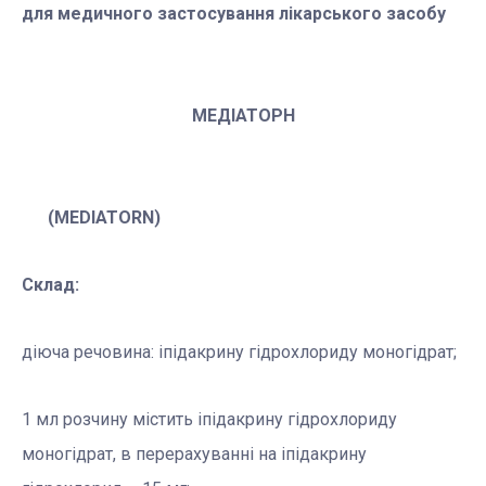
для медичного застосування лікарського засобу
МЕДІАТОРН
(MEDIATORN)
Склад:
діюча речовина: іпідакрину гідрохлориду моногідрат;
1 мл розчину містить іпідакрину гідрохлориду
моногідрат, в перерахуванні на іпідакрину