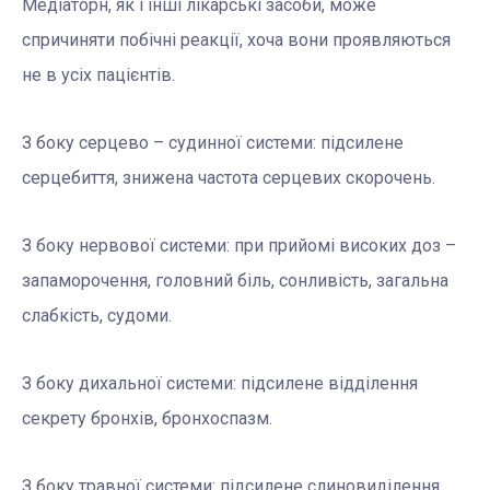
Медіаторн, як і інші лікарські засоби, може
спричиняти побічні реакції, хоча вони проявляються
не в усіх пацієнтів.
З боку серцево – судинної системи: підсилене
серцебиття, знижена частота серцевих скорочень.
З боку нервової системи: при прийомі високих доз –
запаморочення, головний біль, сонливість, загальна
слабкість, судоми.
З боку дихальної системи: підсилене відділення
секрету бронхів, бронхоспазм.
З боку травної системи: підсилене слиновиділення,