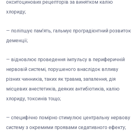
окситоцинових рецепторів за винятком калію
хлориду;
— поліпшує пам’ять, гальмує проградієнтний розвиток
деменції;
— відновлює проведення імпульсу в периферичній
нервовій системі, порушеного внаслідок впливу
різних чинників, таких як травма, запалення, дія
місцевих анестетиків, деяких антибіотиків, калію
хлориду, токсинів тощо;
— специфічно помірно стимулює центральну нервову
систему з окремими проявами седативного ефекту;