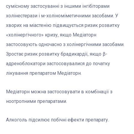
сумісному застосуванні з іншими інгібіторами
холінестерази і м-холіноміметичними засобами. У
хворих на міастенію підвищується ризик розвитку
«холінергічного» кризу, якщо Медіаторн
застосовують одночасно з холінергічними засобами.
Зростає ризик розвитку брадикардії, якщо β-
адреноблокатори застосовувалися до початку
лікування препаратом Медіаторн.
Медіаторн можна застосовувати в комбінації з
ноотропними препаратами.
Алкоголь підсилює побічні ефекти препарату.