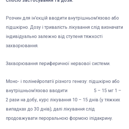
Спосіб застосування та дози.
Розчин для ін’єкцій вводити внутрішньом’язово або
підшкірно. Дозу і тривалість лікування слід визначати
індивідуально залежно від ступеня тяжкості
захворювання.
Захворювання периферичної нервової системи.
Моно- і полінейропатії різного генезу: підшкірно або
внутрішньом’язово вводити 5 – 15 мг 1 –
2 рази на добу, курс лікування 10 – 15 днів (у тяжких
випадках до 30 днів); далі лікування слід
продовжувати пероральною формою іпідакрину.