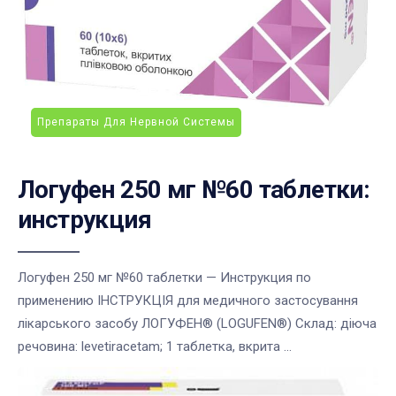
Препараты Для Нервной Системы
Логуфен 250 мг №60 таблетки:
инструкция
Логуфен 250 мг №60 таблетки — Инструкция по
применению ІНСТРУКЦІЯ для медичного застосування
лікарського засобу ЛОГУФЕН® (LOGUFEN®) Склад: діюча
речовина: levetiracetam; 1 таблетка, вкрита ...