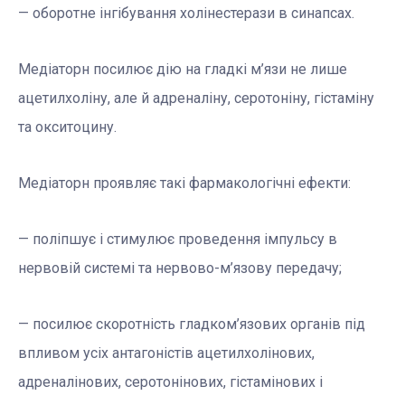
— оборотне інгібування холінестерази в синапсах.
Медіаторн посилює дію на гладкі м’язи не лише
ацетилхоліну, але й адреналіну, серотоніну, гістаміну
та окситоцину.
Медіаторн проявляє такі фармакологічні ефекти:
— поліпшує і стимулює проведення імпульсу в
нервовій системі та нервово-м’язову передачу;
— посилює скоротність гладком’язових органів під
впливом усіх антагоністів ацетилхолінових,
адреналінових, серотонінових, гістамінових і