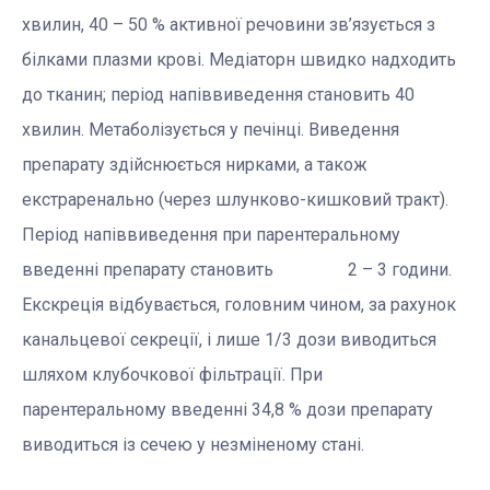
хвилин, 40 – 50 % активної речовини зв’язується з
білками плазми крові. Медіаторн швидко надходить
до тканин; період напіввиведення становить 40
хвилин. Метаболізується у печінці. Виведення
препарату здійснюється нирками, а також
екстраренально (через шлунково-кишковий тракт).
Період напіввиведення при парентеральному
введенні препарату становить 2 – 3 години.
Екскреція відбувається, головним чином, за рахунок
канальцевої секреції, і лише 1/3 дози виводиться
шляхом клубочкової фільтрації. При
парентеральному введенні 34,8 % дози препарату
виводиться із сечею у незміненому стані.