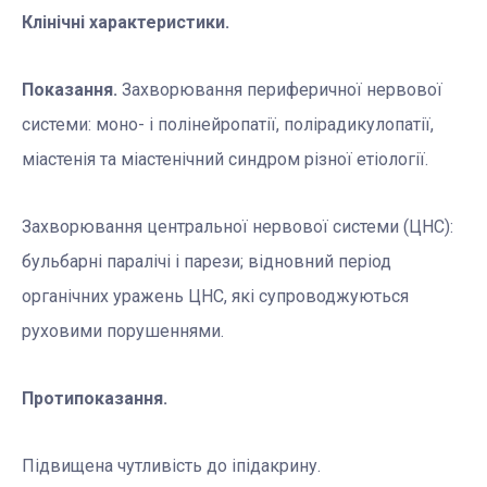
Клінічні характеристики.
Показання.
Захворювання периферичної нервової
системи: моно- і полінейропатії, полірадикулопатії,
міастенія та міастенічний синдром різної етіології.
Захворювання центральної нервової системи (ЦНС):
бульбарні паралічі і парези; відновний період
органічних уражень ЦНС, які супроводжуються
руховими порушеннями.
Протипоказання.
Підвищена чутливість до іпідакрину.