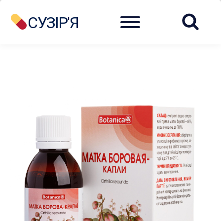
Menu
СУЗІР'Я