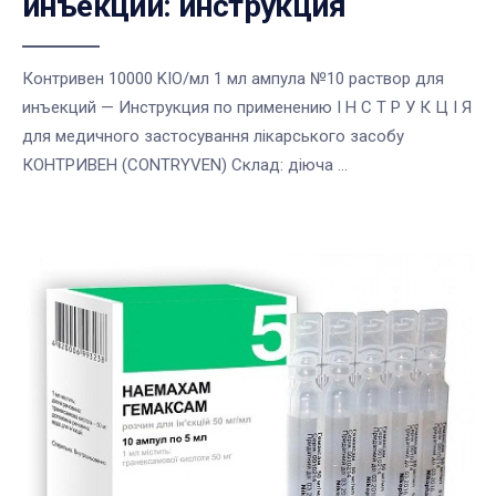
инъекций: инструкция
Контривен 10000 KIO/мл 1 мл ампула №10 раствор для
инъекций — Инструкция по применению І Н С Т Р У К Ц І Я
для медичного застосування лікарського засобу
КОНТРИВЕН (CONTRYVEN) Cклад: діюча ...