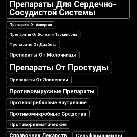
Препараты Для Сердечно-
Сосудистой Системы
Препараты От Аллергии
Препараты От Болезни Паркинсона
Препараты От Диабета
Препараты От Молочницы
Препараты От Простуды
Препараты От Эпилепсии
Противовирусные Препараты
Противогрибковые Внутренние
Противомикробные Средства
Противоревматические
Справочник Лекарств
Сульфаниламиды