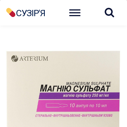
Menu
СУЗІР'Я