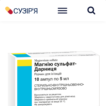
Menu
СУЗІР'Я