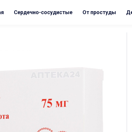
ая
Сердечно-сосудистые
От простуды
Д