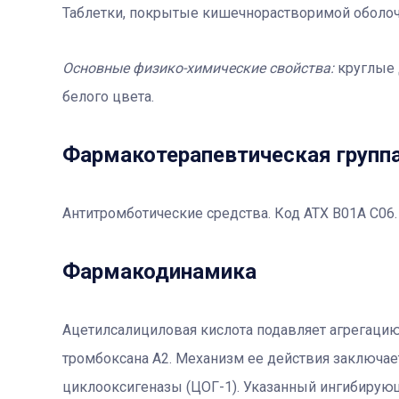
Таблетки, покрытые кишечнорастворимой оболоч
Основные физико-химические свойства:
круглые 
белого цвета.
Фармакотерапевтичеcкая групп
Антитромботические средства. Код АТХ B01A C06.
Фармакодинамика
Ацетилсалициловая кислота подавляет агрегацию
тромбоксана А2. Механизм ее действия заключае
циклооксигеназы (ЦОГ-1). Указанный ингибирую