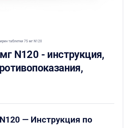
рин таблетки 75 мг N120
мг N120 - инструкция,
противопоказания,
 N120
— Инструкция по