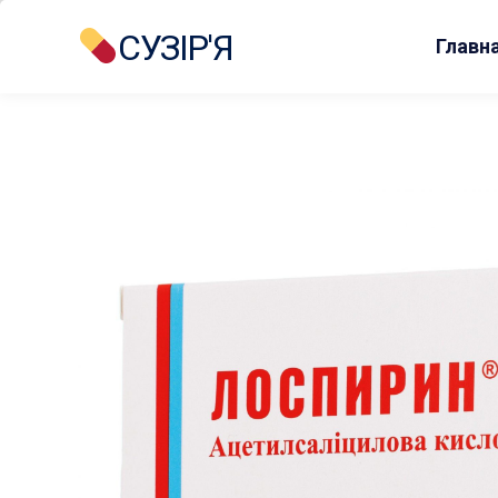
СУЗІР'Я
Главн