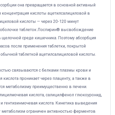
бсорбции она превращается в основной активный
я концентрация кислоты ацетилсалициловой в
алициловой кислоты — через 20-120 минут
й оболочке таблеток Лоспирин® высвобождение
 в щелочной среде кишечника. Поэтому абсорбция
часов после применения таблетки, покрытой
 обычной таблеткой ацетилсалициловой кислоты.
остью связываются с белками плазмы крови и
 кислота проникает через плаценту, а также в
тся метаболизму преимущественно в печени.
лицилмочевая кислота, салицилфенол глюкоуронид,
 и гентизинмочевая кислота. Кинетика выведения
ку метаболизм ограничен активностью ферментов