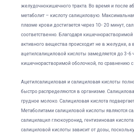
желудочнокишечного тракта. Во время и после а
метаболит – кислоту салициловую. Максимальна
плазме крови достигается через 10- 20 минут, с
соответственно. Благодаря кишечнорастворимо
активного вещества происходит не в желудке, а
ацетилсалициловой кислоты замедляется до 3-6 
кишечнорастворимой оболочкой, по сравнению с
Ацетилсалициловая и салициловая кислоты полн
быстро распределяются в организме. Салициловая
грудное молоко. Салициловая кислота подвергае
Метаболитами салициловой кислоты являются са
салицилацил глюкоуронид, гентизиновая кислота
салициловой кислоты зависит от дозы, посколь