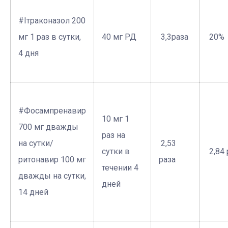
#Ітраконазол 200
мг 1 раз в сутки,
40 мг РД
­ 3,3раза
­ 20%
4 дня
#Фосампренавир
10 мг 1
700 мг дважды
раз на
на сутки/
­ 2,53
сутки в
­ 2,84
ритонавир 100 мг
раза
течении 4
дважды на сутки,
дней
14 дней