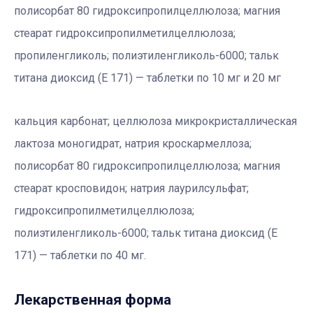
полисорбат 80 гидроксипропилцеллюлоза; магния
стеарат гидроксипропилметилцеллюлоза;
пропиленгликоль; полиэтиленгликоль-6000; тальк
титана диоксид (Е 171) — таблетки по 10 мг и 20 мг
кальция карбонат; целлюлоза микрокристаллическая
лактоза моногидрат, натрия кроскармеллоза;
полисорбат 80 гидроксипропилцеллюлоза; магния
стеарат кросповидон; натрия лаурилсульфат;
гидроксипропилметилцеллюлоза;
полиэтиленгликоль-6000; тальк титана диоксид (Е
171) — таблетки по 40 мг.
Лекарственная форма