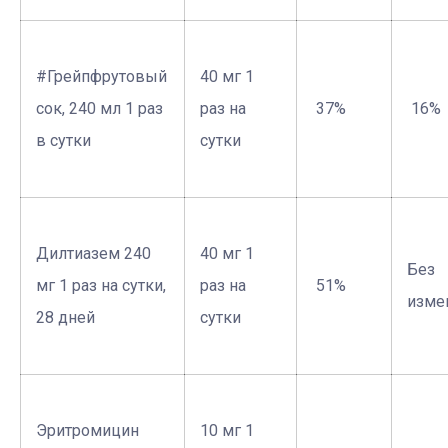
#Грейпфрутовый
40 мг 1
сок, 240 мл 1 раз
раз на
­ 37%
­ 16%
в сутки
сутки
Дилтиазем 240
40 мг 1
Без
мг 1 раз на сутки,
раз на
­ 51%
изме
28 дней
сутки
Эритромицин
10 мг 1