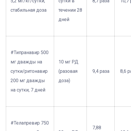
5,2 мг/кг/сутки,
сутки в
­ 8,7 раза
­ 10,7
стабильная доза
течении 28
дней
#Типранавир 500
мг дважды на
10 мг РД
сутки/ритонавир
(разовая
­ 9,4 раза
­ 8,6 
200 мг дважды
доза)
на сутки, 7 дней
#Телапревир 750
­ 7,88