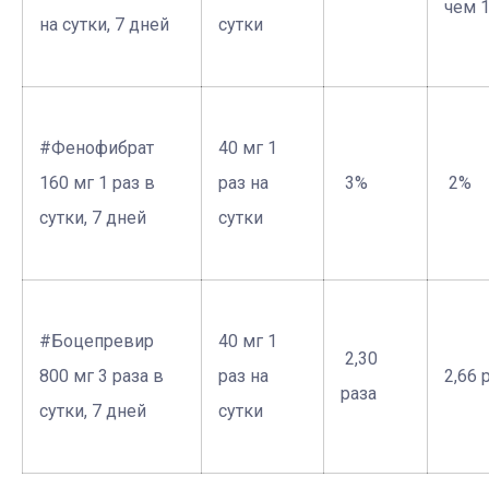
чем 
на сутки, 7 дней
сутки
#Фенофибрат
40 мг 1
160 мг 1 раз в
раз на
­ 3%
­ 2%
сутки, 7 дней
сутки
#Боцепревир
40 мг 1
­ 2,30
800 мг 3 раза в
раз на
­2,66 
раза
сутки, 7 дней
сутки