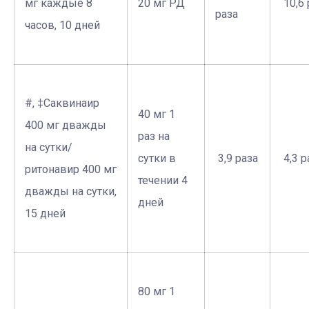
мг каждые 8
20 мг РД
­ 10,6
раза
часов, 10 дней
#, ‡Саквинаир
40 мг 1
400 мг дважды
раз на
на сутки/
сутки в
­ 3,9 раза
­ 4,3 
ритонавир 400 мг
течении 4
дважды на сутки,
дней
15 дней
80 мг 1