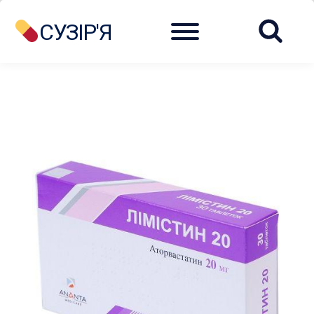
Menu
СУЗІР'Я