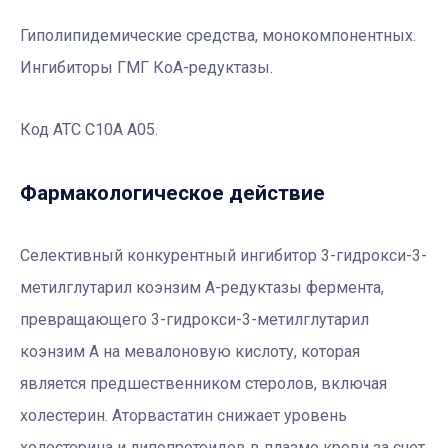
Гиполипидемические средства, монокомпонентных.
Ингибиторы ГМГ КоА-редуктазы.
Код АТС С10А А05.
Фармакологическое действие
Селективный конкурентный ингибитор 3-гидрокси-3-
метилглутарил коэнзим А-редуктазы фермента,
превращающего 3-гидрокси-3-метилглутарил
коэнзим А на мевалоновую кислоту, которая
является предшественником стеролов, включая
холестерин. Аторвастатин снижает уровень
холестерина и липопротеидов в плазме крови за счет