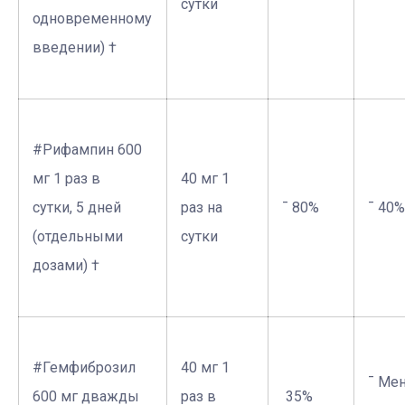
сутки
одновременному
введении) †
#Рифампин 600
мг 1 раз в
40 мг 1
сутки, 5 дней
раз на
¯ 80%
¯ 40%
(отдельными
сутки
дозами) †
#Гемфиброзил
40 мг 1
¯ Ме
600 мг дважды
раз в
­ 35%