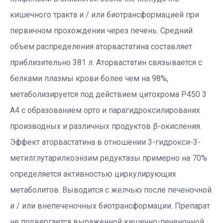
кишечного тракта и / или биотрансформацией при
первичном прохождении через печень. Средний
объем распределения аторвастатина составляет
приблизительно 381 л. Аторвастатин связывается с
белками плазмы крови более чем на 98%,
метаболизируется под действием цитохрома Р450 3
А4 с образованием орто и парагидроксилированих
производных и различных продуктов β-окисления.
Эффект аторвастатина в отношении 3-гидрокси-3-
метилглутарилкоэнзим редуктазы примерно на 70%
определяется активностью циркулирующих
метаболитов. Выводится с желчью после печеночной
и / или внепеченочных биотрансформации. Препарат
не подвергается выраженной кишечно-печеночной