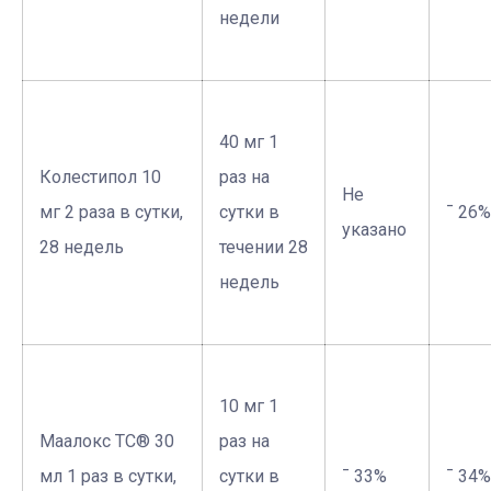
недели
40 мг 1
Колестипол 10
раз на
Не
мг 2 раза в сутки,
сутки в
¯ 26%
указано
28 недель
течении 28
недель
10 мг 1
Маалокс TC® 30
раз на
мл 1 раз в сутки,
сутки в
¯ 33%
¯ 34%