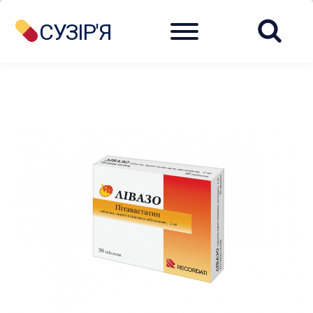
Menu
СУЗІР'Я