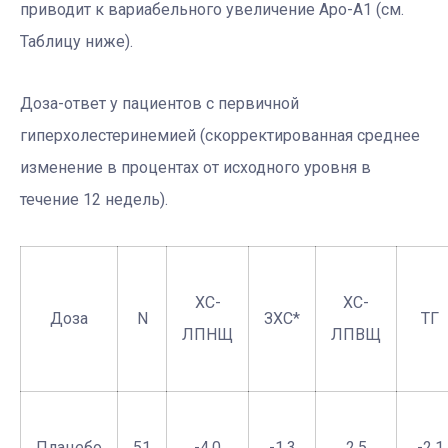
приводит к вариабельного увеличение Аро-A1 (см.
Таблицу ниже).
Доза-ответ у пациентов с первичной
гиперхолестеринемией (скорректированная среднее
изменение в процентах от исходного уровня в
течение 12 недель).
ХC-
ХС-
Доза
N
ЗХC*
TГ
ЛПНЩ
ЛПВЩ
Плацебo
51
-4,0
-1,3
2,5
-2,1