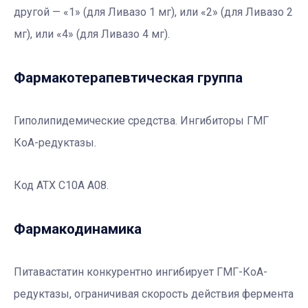
другой — «1» (для Ливазо 1 мг), или «2» (для Ливазо 2
мг), или «4» (для Ливазо 4 мг).
Фармакотерапевтичеcкая группа
Гиполипидемические средства. Ингибиторы ГМГ
КоА-редуктазы.
Код АТХ С10А А08.
Фармакодинамика
Питавастатин конкурентно ингибирует ГМГ-КоА-
редуктазы, ограничивая скорость действия фермента