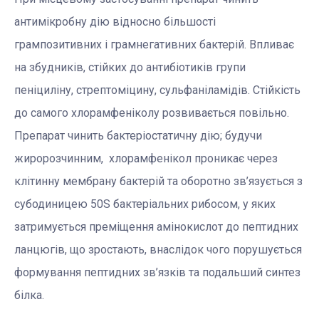
антимікробну дію відносно більшості
грампозитивних і грамнегативних бактерій. Впливає
на збудників, стійких до антибіотиків групи
пеніциліну, стрептоміцину, сульфаніламідів. Стійкість
до самого хлорамфеніколу розвивається повільно.
Препарат чинить бактеріостатичну дію; будучи
жиророзчинним, хлорамфенікол проникає через
клітинну мембрану бактерій та оборотно зв’язується з
субодиницею 50S бактеріальних рибосом, у яких
затримується преміщення амінокислот до пептидних
ланцюгів, що зростають, внаслідок чого порушується
формування пептидних зв’язків та подальший синтез
білка.