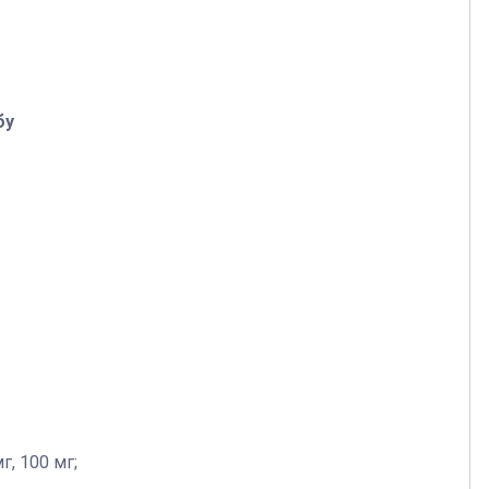
бу
г, 100 мг;