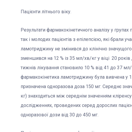
Пацієнти літнього віку.
Результати фармакокінетичного аналізу у групах па
так і молодих пацієнтів з епілепсією, які брали у
ламотриджину не змінився до клінічно значущого
зменшився на 12 % із 35 мл/хв/кг у віці 20 років 
тижнів лікування становило 10 % від 41 до 37 мл
фармакокінетика ламотриджину була вивчена у 12
призначена одноразова доза 150 мг. Середнє значе
кг) знаходиться між середнім значенням кліренсу 
дослідженнях, проведених серед дорослих пацієнт
одноразової дози від 30 до 450 мг.