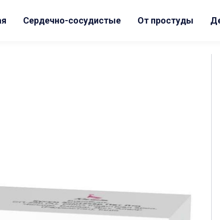
ая
Сердечно-сосудистые
От простуды
Д