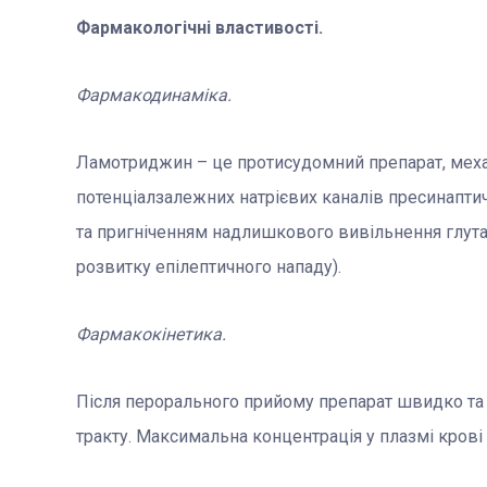
Фармакологічні властивості.
Фармакодинаміка.
Ламотриджин – це протисудомний препарат, механ
потенціалзалежних натрієвих каналів пресинаптич
та пригніченням надлишкового вивільнення глутам
розвитку епілептичного нападу).
Фармакокінетика.
Після перорального прийому препарат швидко та
тракту. Максимальна концентрація у плазмі крові