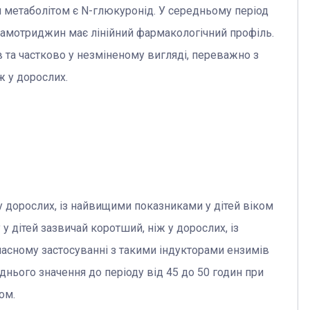
 метаболітом є N-глюкуронід. У середньому період
Ламотриджин має лінійний фармакологічний профіль.
 та частково у незміненому вигляді, переважно з
ж у дорослих.
 у дорослих, із найвищими показниками у дітей віком
 дітей зазвичай коротший, ніж у дорослих, із
часному застосуванні з такими індукторами ензимів
днього значення до періоду від 45 до 50 годин при
ом.