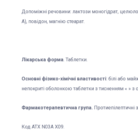
Допоміжні речовини: лактози моногідрат, целюлоз
А), повідон, магнію стеарат.
Лікарська форма
. Таблетки.
Основні фізико-хімічні властивості
: білі або май
непокриті оболонкою таблетки з тисненням « » з о
Фармакотерапевтична група.
Протиепілептичні 
Код АТХ N03A X09.