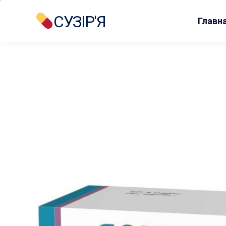
СУЗІР'Я
Главн