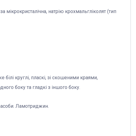
а мікрокристалічна, натрію крохмальгліколят (тип
же білі круглі, пласкі, зі скошеними краями,
дного боку та гладкі з іншого боку.
засоби. Ламотриджин.