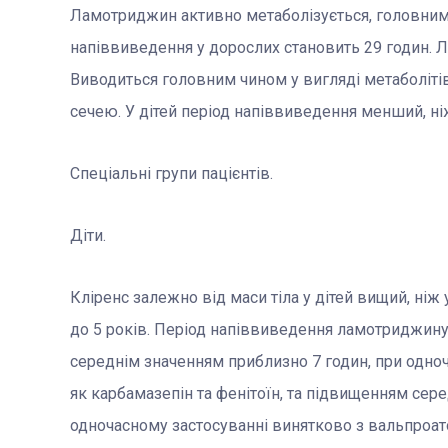
Ламотриджин активно метаболізується, головним
напіввиведення у дорослих становить 29 годин. 
Виводиться головним чином у вигляді метаболітів
сечею. У дітей період напіввиведення менший, ні
Спеціальні групи пацієнтів.
Діти.
Кліренс залежно від маси тіла у дітей вищий, ніж
до 5 років. Період напіввиведення ламотриджину у
середнім значенням приблизно 7 годин, при одно
як карбамазепін та фенітоїн, та підвищенням сере
одночасному застосуванні винятково з вальпроат