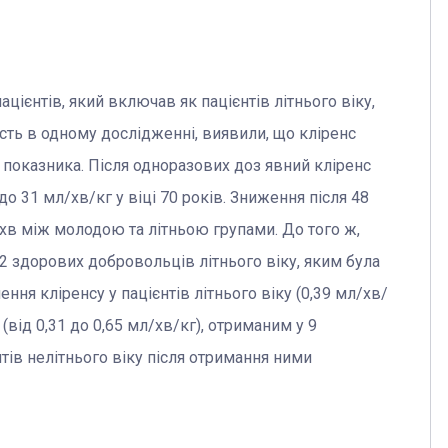
цієнтів, який включав як пацієнтів літнього віку,
часть в одному дослідженні, виявили, що кліренс
 показника. Після одноразових доз явний кліренс
до 31 мл/хв/кг у віці 70 років. Зниження після 48
/хв між молодою та літньою групами. До того ж,
 здорових добровольців літнього віку, яким була
ння кліренсу у пацієнтів літнього віку (0,39 мл/хв/
(від 0,31 до 0,65 мл/хв/кг), отриманим у 9
ів нелітнього віку після отримання ними