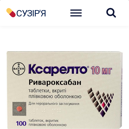
Menu
СУЗІР'Я