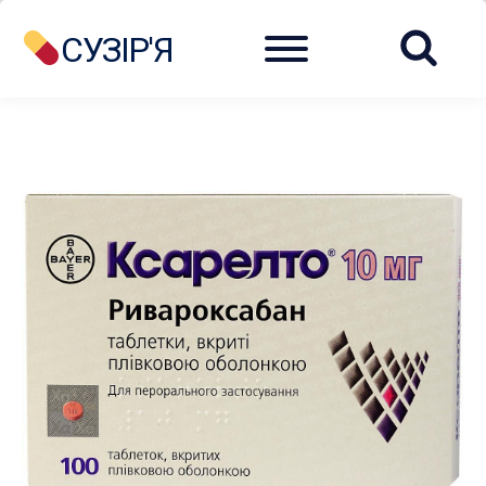
Menu
СУЗІР'Я