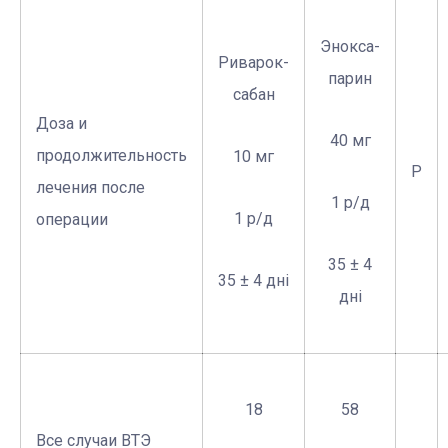
Энокса-
Риварок-
парин
сабан
Доза и
40 мг
продолжительность
10 мг
Р
лечения после
1 р/д
1 р/д
операции
35 ± 4
35 ± 4 дні
дні
18
58
Все случаи ВТЭ