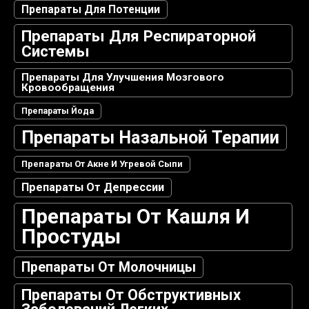
Препараты Для Потенции
Препараты Для Респираторной
Системы
Препараты Для Улучшения Мозгового
Кровообращения
Препараты Йода
Препараты Назальной Терапии
Препараты От Акне И Угревой Сыпи
Препараты От Депрессии
Препараты От Кашля И
Простуды
Препараты От Молочницы
Препараты От Обструктивных