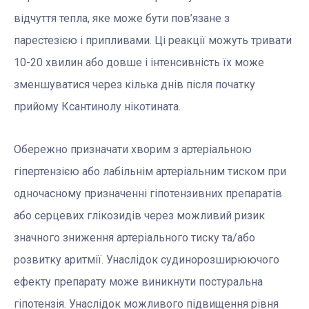
відчуття тепла, яке може бути пов’язане з
парестезією і припливами. Ці реакції можуть тривати
10-20 хвилин або довше і інтенсивність їх може
зменшуватися через кілька днів після початку
прийому Ксантинолу нікотината.
Обережно призначати хворим з артеріальною
гіпертензією або лабільнім артеріальним тиском при
одночасному призначенні гіпотензивних препаратів
або серцевих глікозидів через можливий ризик
значного зниження артеріального тиску та/або
розвитку аритмії. Унаслідок судинорозширюючого
ефекту препарату може виникнути постуральна
гіпотензія. Унаслідок можливого підвищення рівня