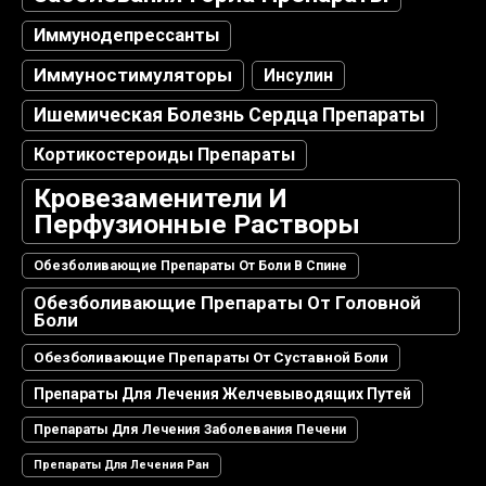
Иммунодепрессанты
Иммуностимуляторы
Инсулин
Ишемическая Болезнь Сердца Препараты
Кортикостероиды Препараты
Кровезаменители И
Перфузионные Растворы
Обезболивающие Препараты От Боли В Спине
Обезболивающие Препараты От Головной
Боли
Обезболивающие Препараты От Суставной Боли
Препараты Для Лечения Желчевыводящих Путей
Препараты Для Лечения Заболевания Печени
Препараты Для Лечения Ран