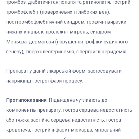
тромбоз, діабетичні ангіопатія та ретинопатія, гострий
тромбофлебіт (поверхневих і глибоких вен),
посттромбофлебітичний синдром, трофічні виразки
нижніх кінцівок, пролежні, мігрень, синдром
Меньєра, дерматози (порушення трофіки судинного
ґенезу), гіперхолестеринемія, гіпертригліцеридемія.
Препарат у даній лікарській формі застосовувати
наприкінці гострої фази процесу.
Протипоказання
. Підвищена чутливість до
компонентів препарату; гостра серцева недостатність
або тяжка застійна серцева недостатність; гостра
кровотеча; гострий інфаркт міокарда; мітральний