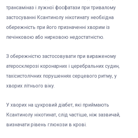
трансаміназ і лужної фосфатази при тривалому
застосуванні Ксантинолу нікотинату необхідна
обережність при його призначенні хворим із
печінковою або нирковою недостатністю.
З обережністю застосовувати при вираженому
атеросклерозі коронарних і церебральних судин,
тахісистолічних порушеннях серцевого ритму, у
хворих літнього віку.
У хворих на цукровий діабет, які приймають
Ксантинолу нікотинат, слід частіше, ніж зазвичай,
визначати рівень глюкози в крові.