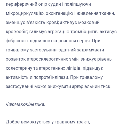
периферичний опір судин і поліпшуючи
мікроциркуляцію, оксигенацію і живлення тканин,
зменшує в’язкість крові; активує мозковий
кровообіг; гальмує агрегацію тромбоцитів, активує
фібріноліз; підсилює скорочення серця. При
тривалому застосуванні здатний затримувати
розвиток атеросклеротичних змін, знижує рівень
холестерину та атерогенних ліпідів, підвищує
активність ліпопротеїнліпази. При тривалому
застосуванні може знижувати артеріальний тиск.
Фармакокінетика.
Добре всмоктується у травному тракті,