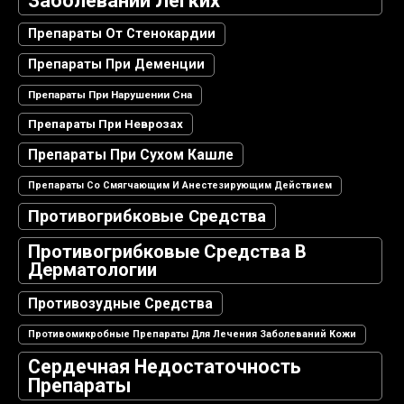
Заболеваний Легких
Препараты От Стенокардии
Препараты При Деменции
Препараты При Нарушении Сна
Препараты При Неврозах
Препараты При Сухом Кашле
Препараты Со Смягчающим И Анестезирующим Действием
Противогрибковые Средства
Противогрибковые Средства В
Дерматологии
Противозудные Средства
Противомикробные Препараты Для Лечения Заболеваний Кожи
Сердечная Недостаточность
Препараты