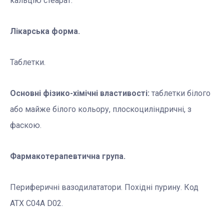
кальцію стеарат.
Лікарська форма.
Таблетки.
Основні фізико-хімічні властивості:
таблетки білого
або майже білого кольору, плоскоциліндричні, з
фаскою.
Ф
армакотерапевтична група.
Периферичні вазодилататори. Похідні пурину. Код
АТХ C04A D02.