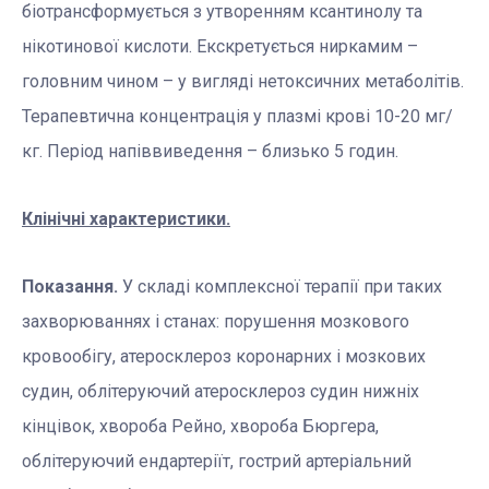
біотрансформується з утворенням ксантинолу та
нікотинової кислоти. Екскретується ниркамим –
головним чином – у вигляді нетоксичних метаболітів.
Терапевтична концентрація у плазмі крові 10-20 мг/
кг. Період напіввиведення – близько 5 годин.
Клінічні характеристики.
Показання.
У складі комплексної терапії при таких
захворюваннях і станах: порушення мозкового
кровообігу, атеросклероз коронарних і мозкових
судин, облітеруючий атеросклероз судин нижніх
кінцівок, хвороба Рейно, хвороба Бюргера,
облітеруючий ендартеріїт, гострий артеріальний