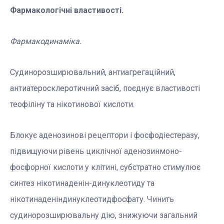
Фармакологічні властивості.
Фармакодинаміка.
Судинорозширювальний, антиагрегаційний,
антиатеросклеротичний засіб, поєднує властивості
теофіліну та нікотинової кислоти.
Блокує аденозинові рецептори і фосфодіестеразу,
підвищуючи рівень циклічної аденозинмоно-
фосфорної кислоти у клітині, субстратно стимулює
синтез нікотинаденін-динуклеотиду та
нікотинаденіндинуклеотидфосфату. Чинить
судинорозширювальну дію, знижуючи загальний