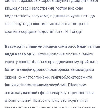
стеноз; виразкова хвороба шлунка і двадцятипалої
кишки у стадії загострення; гостра ниркова
недостатність; глаукома; підвищена чутливість до
теофіліну та до нікотинової кислоти; гостра та
хронічна серцева недостатність ІІ-ІІІ стадії.
Взаємодія з іншими лікарськими засобами та інші
види взаємодій.
Потенціювання гіпотензивного
ефекту спостерігається при одночасному прийомі з
бета- та альфа-адреноблокаторами, алкалоїдами
ріжків, симпатолітиками, гангліоблокаторами та
іншими гіпотензивними засобами. Підсилює
антикоагулянтний ефект гепарину, стрептокінази,
фібринолізину. При сумісному застосуванні зі