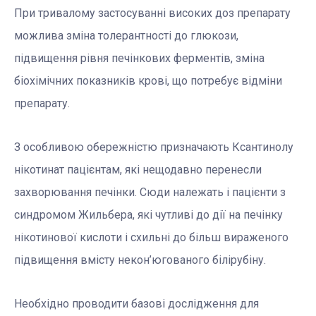
При тривалому застосуванні високих доз препарату
можлива зміна толерантності до глюкози,
підвищення рівня печінкових ферментів, зміна
біохімічних показників крові, що потребує відміни
препарату.
З особливою обережністю призначають Ксантинолу
нікотинат пацієнтам, які нещодавно перенесли
захворювання печінки. Сюди належать і пацієнти з
синдромом Жильбера, які чутливі до дії на печінку
нікотинової кислоти і схильні до більш вираженого
підвищення вмісту некон’югованого білірубіну.
Необхідно проводити базові дослідження для