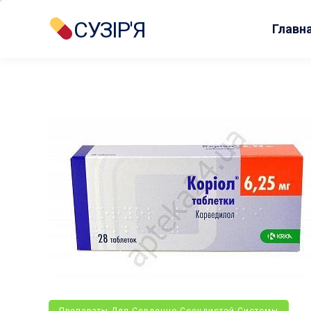
СУЗІР'Я
Главн