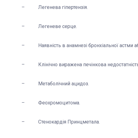
– Легенева гіпертензія.
– Легеневе серце.
– Наявність в анамнезі бронхіальної астми аб
– Клінічно виражена печінкова недостатність
– Метаболічний ацидоз.
– Феохромоцитома.
– Стенокардія Принцметала.