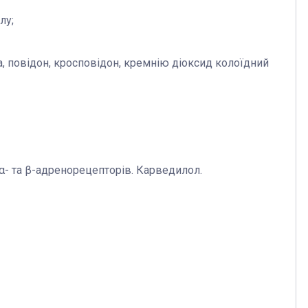
лу;
а, повідон, кросповідон, кремнію діоксид колоїдний
α- та β-адренорецепторів. Карведилол.