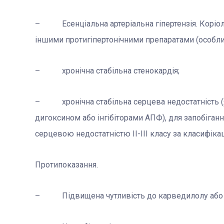
– Есенціальна артеріальна гіпертензія. Коріол
іншими протигіпертонічними препаратами (особли
– хронічна стабільна стенокардія;
– хронічна стабільна серцева недостатність (як
дигоксином або інгібіторами АПФ), для запобіган
серцевою недостатністю ІІ-ІІІ класу за класифік
Протипоказання.
– Підвищена чутливість до карведилолу або до