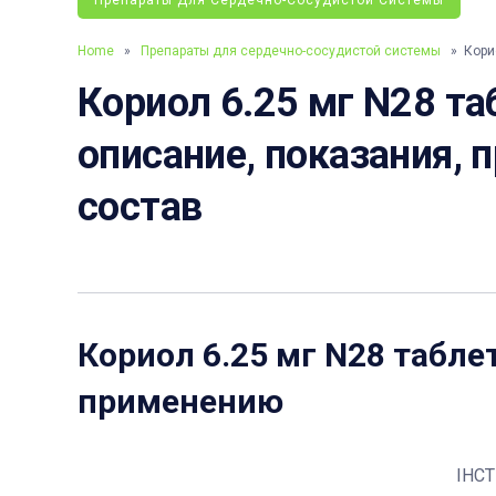
Препараты Для Сердечно-Сосудистой Системы
Home
»
Препараты для сердечно-сосудистой системы
» Корио
Кориол 6.25 мг N28 та
описание, показания, 
состав
Кориол 6.25 мг N28 табле
применению
ІНС