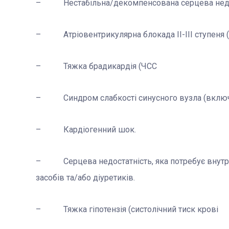
– Нестабільна/декомпенсована серцева недос
– Атріовентрикулярна блокада ІІ-ІІІ ступеня (
– Тяжка брадикардія (ЧСС
– Синдром слабкості синусного вузла (включа
– Кардіогенний шок.
– Серцева недостатність, яка потребує внутр
засобів та/або діуретиків.
– Тяжка гіпотензія (систолічний тиск крові