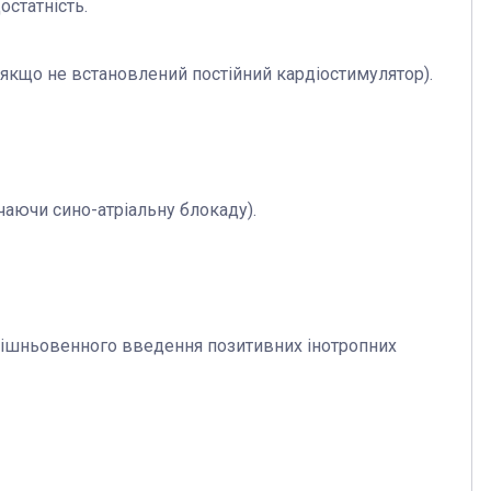
татність.
якщо не встановлений постійний кардіостимулятор).
ючи сино-атріальну блокаду).
ішньовенного введення позитивних інотропних