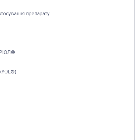
стосування препарату
РІОЛ®
RYOL®)