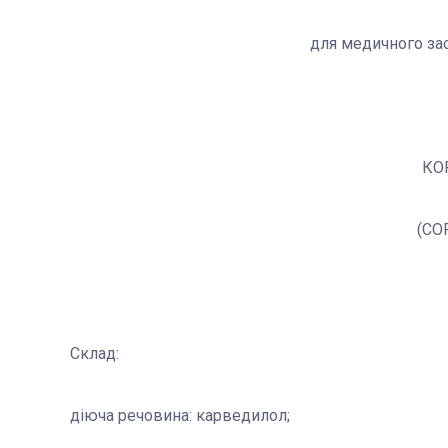
для медичного за
КО
(CO
Склад:
діюча речовина: карведилол;