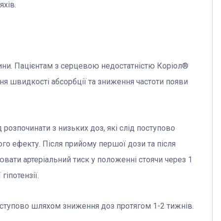
хів.
дини. Пацієнтам з серцевою недостатністю Коріол®
ння швидкості абсорбції та зниження частоти появи
д розпочинати з низьких доз, які слід поступово
го ефекту. Після прийому першої дози та після
ати артеріальний тиск у положенні стоячи через 1
іпотензії.
ступово шляхом зниження доз протягом 1-2 тижнів.