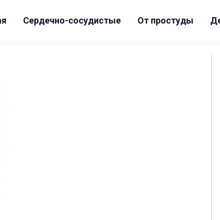
ая
Сердечно-сосудистые
От простуды
Д