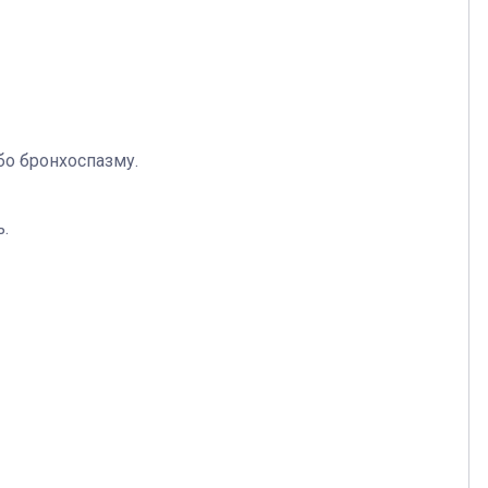
о бронхоспазму.
.