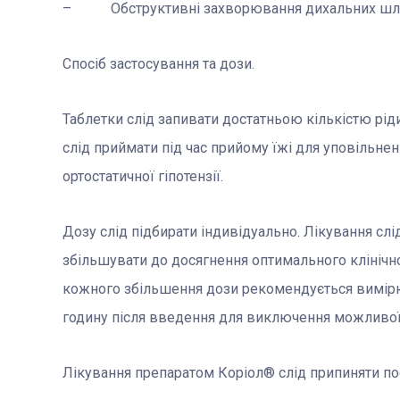
– Обструктивні захворювання дихальних шля
Спосіб застосування та дози.
Таблетки слід запивати достатньою кількістю рі
слід приймати під час прийому їжі для уповільне
ортостатичної гіпотензії.
Дозу слід підбирати індивідуально. Лікування слі
збільшувати до досягнення оптимального клінічно
кожного збільшення дози рекомендується вимірюв
годину після введення для виключення можливої г
Лікування препаратом Коріол® слід припиняти по