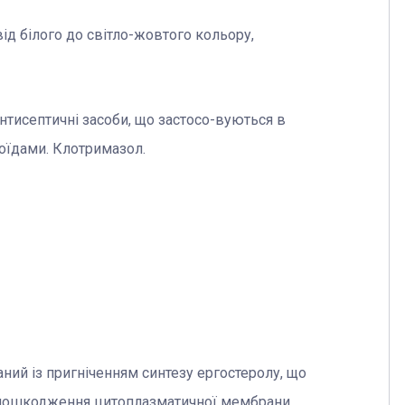
від білого до світло-жовтого кольору,
нтисептичні засоби, що застосо-вуються в
роїдами. Клотримазол.
аний із пригніченням синтезу ергостеролу, що
 пошкодження цитоплазматичної мембрани.