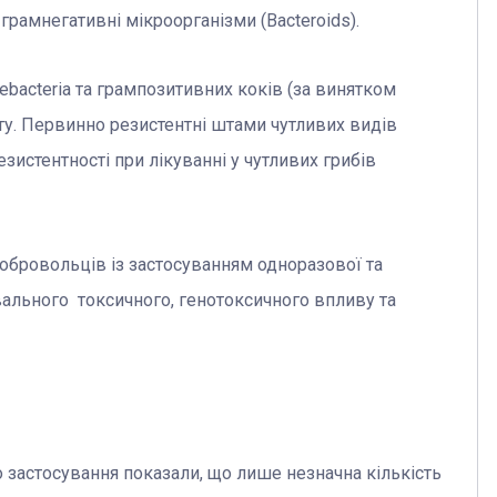
а грамнегативні мікроорганізми (Bacteroids).
ebacteria та грампозитивних коків (за винятком
ату. Первинно резистентні штами чутливих видів
зистентності при лікуванні у чутливих грибів
добровольців із застосуванням одноразової та
ального токсичного, генотоксичного впливу та
 застосування показали, що лише незначна кількість