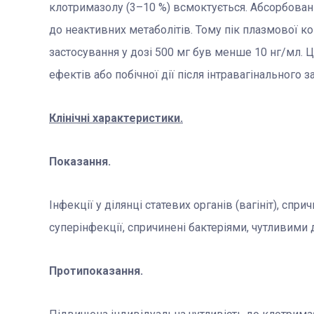
клотримазолу (3–10 %) всмоктується. Абсорбован
до неактивних метаболітів. Тому пік плазмової к
застосування у дозі 500 мг був менше 10 нг/мл. 
ефектів або побічної дії після інтравагінального
Клінічні характеристики.
Показання.
Інфекції у ділянці статевих органів (вагініт), спри
суперінфекції, спричинені бактеріями, чутливими
Протипоказання.