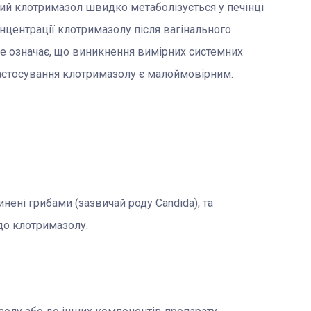
ий клотримазол швидко метаболізується у печінці
онцентрації клотримазолу після вагінального
Це означає, що виникнення вимірних системних
 застосування клотримазолу є малоймовірним.
чинені грибами (зазвичай роду Candida), та
 до клотримазолу.