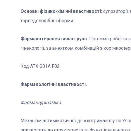
Основні фізико-хімічні властивості:
супозиторії 
торпедоподібної форми.
Фармакотерапевтична група.
Протимікробні та а
гінекології, за винятком комбінацій з кортикосте
Код АТХ G01A F02.
Фармакологічні властивості.
Фармакодинаміка.
Механізм антимікотичної дії клотримазолу пов’яз
призводить до структурного та функціонального