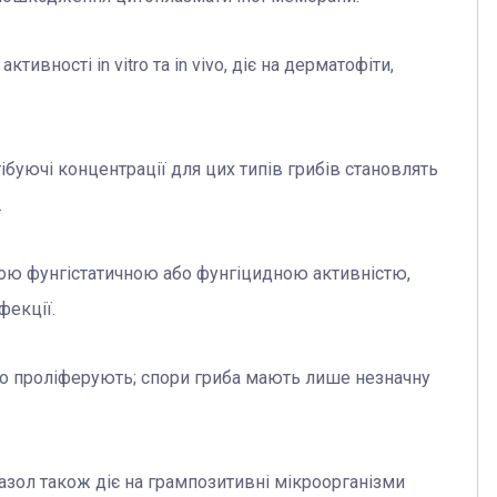
вності in vitro та in vivo, діє на дерматофіти,
ібуючі концентрації для цих типів грибів становлять
.
ною фунгістатичною або фунгіцидною активністю,
фекції.
 що проліферують; спори гриба мають лише незначну
азол також діє на грампозитивні мікроорганізми