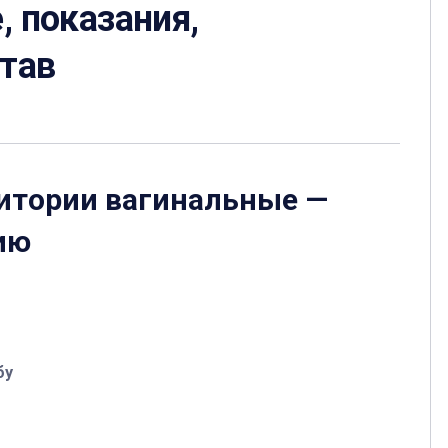
, показания,
став
зитории вагинальные
—
ию
бу