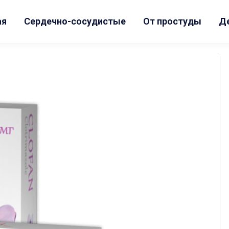
ая
Сердечно-сосудистые
От простуды
Д