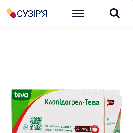
Menu
СУЗІР'Я