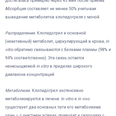
достигалась примерно через 45 мин после приема.
Абсорбция составляет не менее 50% учитывая
выведение метаболитов клопидогреля с мочой.
Распределение.
Клопидогрел и основной
(неактивный) метаболит, циркулирующий в крови,
in
vitro
обратимо связываются с белками плазмы (98% и
94% соответственно). Эта связь остается
ненасыщаемой
in vitro
в пределах широкого
диапазона концентраций.
Метаболизм.
Клопидогрел экстенсивно
метаболизируется в печени.
In vitro
и
in vivo
существует два основных пути его метаболизма:
один — с участием эстераз, приводит к гидролизу с