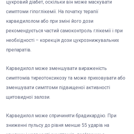
цукровий діабет, оскільки він може маскувати
симптоми гіпоглікемії. На початку терапії
карведилолом або при зміні його дози
рекомендується частий самоконтроль глікемії і при
необхідності – корекція дози цукрознижувальних
препаратів.
Карведилол може зменшувати вираженість
симптомів тиреотоксикозу та може приховувати або
зменшувати симптоми підвищеної активності
щитовидної залози.
Карведилол може спричиняти брадикардію. При
зниженні пульсу до рівня менше 55 ударів на