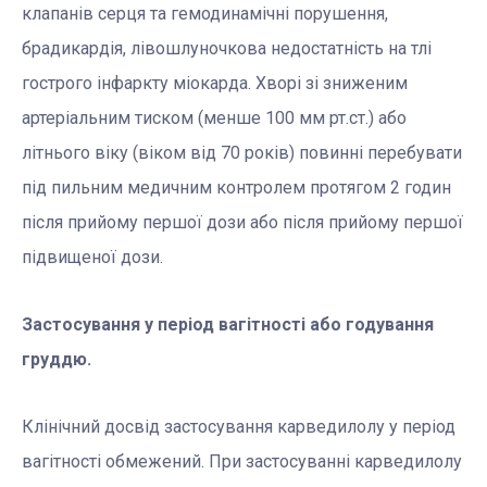
клапанів серця та гемодинамічні порушення,
брадикардія, лівошлуночкова недостатність на тлі
гострого інфаркту міокарда. Хворі зі зниженим
артеріальним тиском (менше 100 мм рт.ст.) або
літнього віку (віком від 70 років) повинні перебувати
під пильним медичним контролем протягом 2 годин
після прийому першої дози або після прийому першої
підвищеної дози.
Застосування у період вагітності або годування
груддю.
Клінічний досвід застосування карведилолу у період
вагітності обмежений. При застосуванні карведилолу