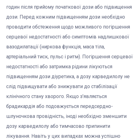
годин після прийому початкової дози або підвищення
дози. Перед кожним підвищенням дози необхідно
проводити обстеження щодо можливого погіршення
серцевої недостатності або симптомів надлишкової
вазодилатації (ниркова функція, маса тіла,
артеріальний тиск, пульс і ритм). Погіршення серцевої
недостатності або затримка рідини лікуються
підвищенням дози діуретика, а дозу карведилолу не
слід підвищувати або знижувати до стабілізації
клінічного стану хворого. Якщо з’являється
брадикардія або подовжується передсердно-
шлуночкова провідність, іноді необхідно зменшити
дозу карведилолу або тимчасово припинити
лікування. Навіть у цих випадках можна успішно