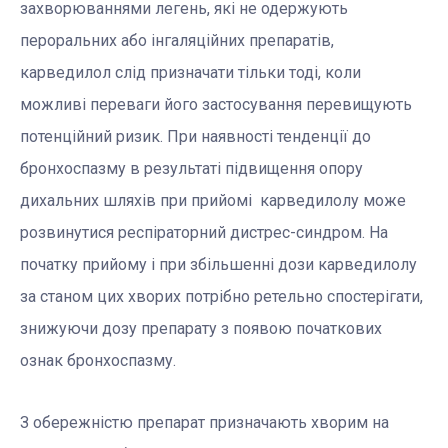
захворюваннями легень, які не одержують
пероральних або інгаляційних препаратів,
карведилол слід призначати тільки тоді, коли
можливі переваги його застосування перевищують
потенційний ризик. При наявності тенденції до
бронхоспазму в результаті підвищення опору
дихальних шляхів при прийомі карведилолу може
розвинутися респіраторний дистрес-синдром. На
початку прийому і при збільшенні дози карведилолу
за станом цих хворих потрібно ретельно спостерігати,
знижуючи дозу препарату з появою початкових
ознак бронхоспазму.
З обережністю препарат призначають хворим на