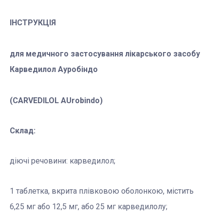
ІНСТРУКЦІЯ
для медичного застосування лікарського засобу
Карведилол Ауробіндо
(CARVEDILOL AUrobindo)
Склад:
діючі речовини: карведилол;
1 таблетка, вкрита плівковою оболонкою, містить
6,25 мг або 12,5 мг, або 25 мг карведилолу;