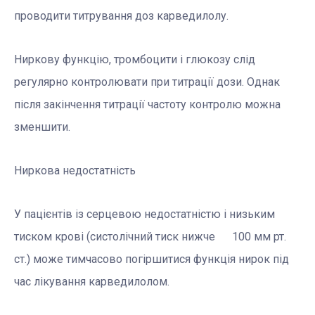
проводити титрування доз карведилолу.
Ниркову функцію, тромбоцити і глюкозу слід
регулярно контролювати при титрації дози. Однак
після закінчення титрації частоту контролю можна
зменшити.
Ниркова недостатність
У пацієнтів із серцевою недостатністю і низьким
тиском крові (систолічний тиск нижче 100 мм рт.
ст.) може тимчасово погіршитися функція нирок під
час лікування карведилолом.