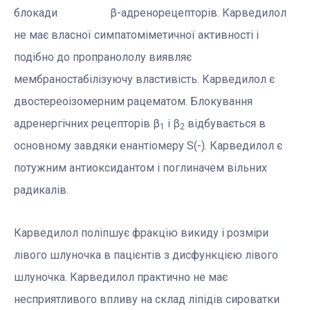
блокади β-адренорецепторів. Карведилол
не має власної симпатоміметичної активності і
подібно до пропранололу виявляє
мембраностабілізуючу властивість. Карведилол є
двостереоізомерним рацематом. Блокування
адренергічних рецепторів β
і β
відбувається в
1
2
основному завдяки енантіомеру S(-). Карведилол є
потужним антиоксидантом і поглиначем вільних
радикалів.
Карведилол поліпшує фракцію викиду і розміри
лівого шлуночка в пацієнтів з дисфункцією лівого
шлуночка. Карведилол практично не має
несприятливого впливу на склад ліпідів сироватки