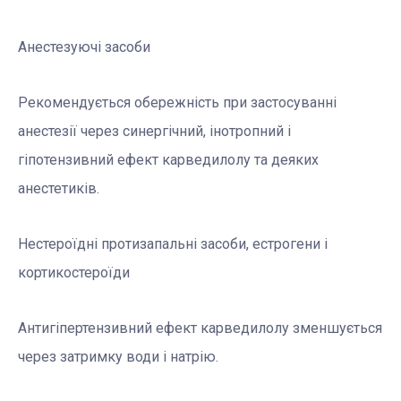
Анестезуючі засоби
Рекомендується обережність при застосуванні
анестезії через синергічний, інотропний і
гіпотензивний ефект карведилолу та деяких
анестетиків.
Нестероїдні протизапальні засоби, естрогени і
кортикостероїди
Антигіпертензивний ефект карведилолу зменшується
через затримку води і натрію.