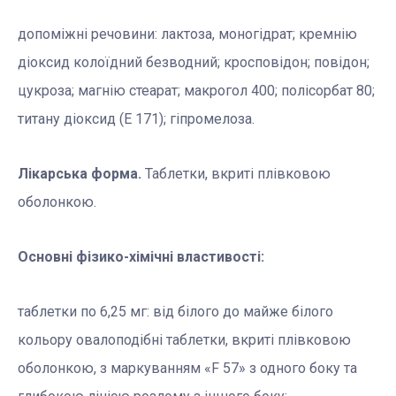
допоміжні речовини: лактоза, моногідрат; кремнію
діоксид колоїдний безводний; кросповідон; повідон;
цукроза; магнію стеарат; макрогол 400; полісорбат 80;
титану діоксид (Е 171); гіпромелоза.
Лікарська форма.
Таблетки, вкриті плівковою
оболонкою.
Основні фізико-хімічні властивості:
таблетки по 6,25 мг: від білого до майже білого
кольору овалоподібні таблетки, вкриті плівковою
оболонкою, з маркуванням «F 57» з одного боку та