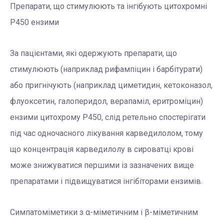
Препарати, що стимулюють та інгібують цитохромні
P450 ензими
За пацієнтами, які одержують препарати, що
стимулюють (наприклад рифампіцин і барбітурати)
або пригнічують (наприклад циметидин, кетоконазол,
флуоксетин, галоперидол, верапаміл, еритроміцин)
ензими цитохрому P450, слід ретельно спостерігати
під час одночасного лікування карведилолом, тому
що концентрація карведилолу в сироватці крові
може знижуватися першими із зазначених вище
препаратами і підвищуватися інгібіторами ензимів.
Симпатоміметики з α-міметичним і β-міметичним