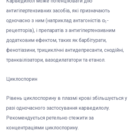
Карведилол може потенціювати дію
антигіпертензивних засобів, які призначають
одночасно з ним (наприклад антагоністів α
-
1
рецепторів), і препаратів з антигіпертензивним
додатковим ефектом, таких як барбітурати,
фенотіазини, трициклічні антидепресанти, снодійні,
транквілізатори, вазодилататори та етанол.
Циклоспорин
Рівень циклоспорину в плазмі крові збільшується у
разі одночасного застосування карведилолу.
Рекомендується ретельно стежити за
концентраціями циклоспорину.