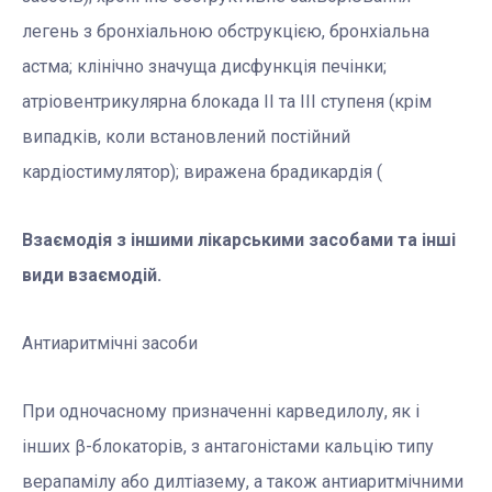
легень з бронхіальною обструкцією, бронхіальна
астма; клінічно значуща дисфункція печінки;
атріовентрикулярна блокада ІІ та ІІІ ступеня (крім
випадків, коли встановлений постійний
кардіостимулятор); виражена брадикардія (
Взаємодія з іншими лікарськими засобами та інші
види взаємодій.
Антиаритмічні засоби
При одночасному призначенні карведилолу, як і
інших β-блокаторів, з антагоністами кальцію типу
верапамілу або дилтіазему, а також антиаритмічними