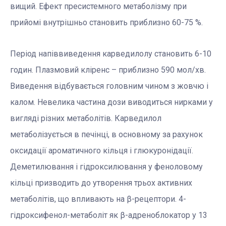
вищий. Ефект пресистемного метаболізму при
прийомі внутрішньо становить приблизно 60-75 %.
Період напіввиведення карведилолу становить 6-10
годин. Плазмовий кліренс – приблизно 590 мол/хв.
Виведення відбувається головним чином з жовчю і
калом. Невелика частина дози виводиться нирками у
вигляді різних метаболітів. Карведилол
метаболізується в печінці, в основному за рахунок
оксидації ароматичного кільця і глюкуронідації.
Деметилювання і гідроксилювання у феноловому
кільці призводить до утворення трьох активних
метаболітів, що впливають на β-рецептори. 4-
гідроксифенол-метаболіт як β-адреноблокатор у 13