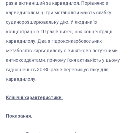
разів активніший за карведилол. Порівняно з
карведилолом ці три метаболіти мають слабку
судинорозширювальну дію. У людини їх
концентрації в 10 разів нижчі, ніж концентрації
карведилолу. Два з гідроксикарбозольних
метаболітів карведилолу є винятково потужними
антиоксидантами, причому їхня активність у цьому
відношенні в 30-80 разів перевищує таку для
карведилолу.
Клінічні характеристики.
Показання.