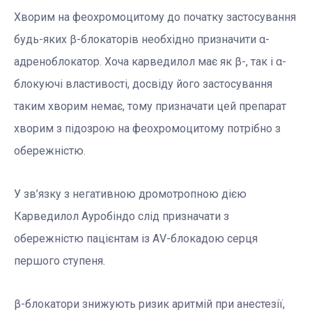
Хворим на феохромоцитому до початку застосування
будь-яких β-блокаторів необхідно призначити α-
адреноблокатор. Хоча карведилол має як β-, так і α-
блокуючі властивості, досвіду його застосування
таким хворим немає, тому призначати цей препарат
хворим з підозрою на феохромоцитому потрібно з
обережністю.
У зв’язку з негативною дромотропною дією
Карведилол Ауробіндо слід призначати з
обережністю пацієнтам із АV-блокадою серця
першого ступеня.
β-блокатори знижують ризик аритмій при анестезії,