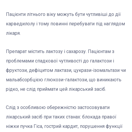
Пацієнти літнього віку можуть бути чутливіші до дії
карведилолу і тому повинні перебувати під наглядом
лікаря.
Препарат містить лактозу і сахарозу. Пацієнтам з
проблемами спадкової чутливості до галактози і
фруктози, дефіцитом лактази, цукрази-ізомальтази чи
мальабсорбцією глюкози-галактози, що виникають
рідко, не слід приймати цей лікарський засіб.
Слід з особливою обережністю застосовувати
лікарський засіб при таких станах: блокада правої
ніжки пучка Гіса, гострий кардит, порушення функції