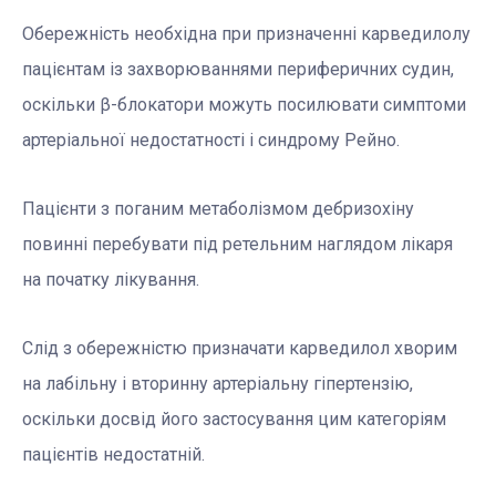
Обережність необхідна при призначенні карведилолу
пацієнтам із захворюваннями периферичних судин,
оскільки β-блокатори можуть посилювати симптоми
артеріальної недостатності і синдрому Рейно.
Пацієнти з поганим метаболізмом дебризохіну
повинні перебувати під ретельним наглядом лікаря
на початку лікування.
Слід з обережністю призначати карведилол хворим
на лабільну і вторинну артеріальну гіпертензію,
оскільки досвід його застосування цим категоріям
пацієнтів недостатній.