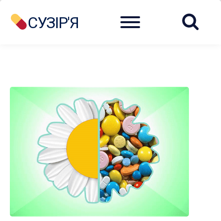
Menu
СУЗІР'Я