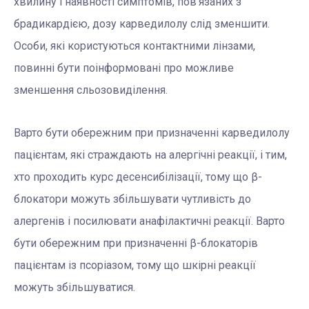
хвилину і наявності симптомів, пов’язаних з
брадикардією, дозу карведилолу слід зменшити.
Особи, які користуються контактними лінзами,
повинні бути поінформовані про можливе
зменшення сльозовиділення.
Варто бути обережним при призначенні карведилолу
пацієнтам, які страждають на алергічні реакції, і тим,
хто проходить курс десенсибілізації, тому що β-
блокатори можуть збільшувати чутливість до
алергенів і посилювати анафілактичні реакції. Варто
бути обережним при призначенні β-блокаторів
пацієнтам із псоріазом, тому що шкірні реакції
можуть збільшуватися.