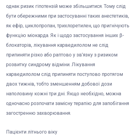
однак ризик гіпотензій може збільшитися. Тому слід
бути обережними при застосуванні таких анестетиків,
як ефір, циклопропан, трихлоретилен, що пригнічують
функцію міокарда. Як і щодо застосування інших β-
блокаторів, лікування карведилолом не слід
припиняти різко або раптово у зв’язку з ризиком
розвитку синдрому відміни. Лікування
карведилолом слід припиняти поступово протягом
двох тижнів, тобто зменшенням добової дози
наполовину кожні три дні. Якщо необхідно, можна
одночасно розпочати замісну терапію для запобігання
загостренню захворювання.
Пацієнти літнього віку