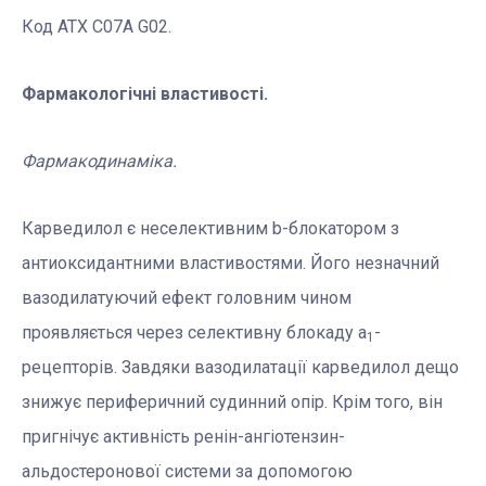
Код АТХ C07A G02.
Фармакологічні властивості.
Фармакодинаміка.
Карведилол є неселективним b-блокатором з
антиоксидантними властивостями. Його незначний
вазодилатуючий ефект головним чином
проявляється через селективну блокаду a
-
1
рецепторів. Завдяки вазодилатації карведилол дещо
знижує периферичний судинний опір. Крім того, він
пригнічує активність ренін-ангіотензин-
альдостеронової системи за допомогою