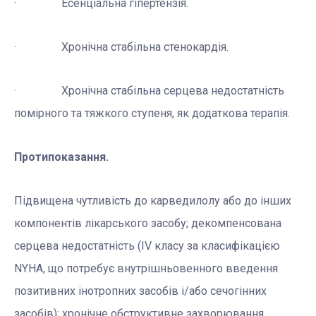
· Есенціальна гіпертензія.
· Хронічна стабільна стенокардія.
· Хронічна стабільна серцева недостатність
помірного та тяжкого ступеня, як додаткова терапія.
Протипоказання.
Підвищена чутливість до карведилолу або до інших
компонентів лікарського засобу; декомпенсована
серцева недостатність (ІV класу за класифікацією
NYHA, що потребує внутрішньовенного введення
позитивних інотропних засобів і/або сечогінних
засобів); хронічне обструктивне захворювання