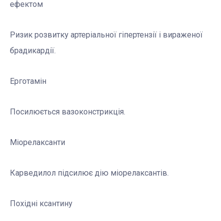
ефектом
Ризик розвитку артеріальної гіпертензії і вираженої
брадикардії.
Ерготамін
Посилюється вазоконстрикція.
Міорелаксанти
Карведилол підсилює дію міорелаксантів.
Похідні ксантину