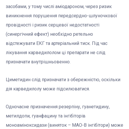
засобами, у тому числі аміодароном, через ризик
виникнення порушення передсердно-шлуночкової
провідності і ризик серцевої недостатності
(синергічний ефект) необхідно ретельно
відстежувати ЕКГ та артеріальний тиск. Під час
лікування карведилолом ці препарати не слід
призначати внутрішньовенно.
Циметидин слід призначати з обережністю, оскільки
дія карведилолу може підсилюватися.
Одночасне призначення резерпіну, гуанетидину,
метилдопи, гуанфацину та інгібіторів
моноаміноксидази (виняток – МАО-В інгібітори) може