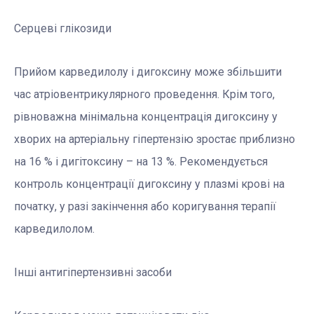
Серцеві глікозиди
Прийом карведилолу і дигоксину може збільшити
час атріовентрикулярного проведення. Крім того,
рівноважна мінімальна концентрація дигоксину у
хворих на артеріальну гіпертензію зростає приблизно
на 16 % і дигітоксину – на 13 %. Рекомендується
контроль концентрації дигоксину у плазмі крові на
початку, у разі закінчення або коригування терапії
карведилолом.
Інші антигіпертензивні засоби