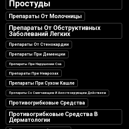
Простуды
Препараты От Молочницы
Препараты От Обструктивных
Заболеваний Легких
Препараты От Стенокардии
Препараты При Деменции
Препараты При Нарушении Сна
Препараты При Неврозах
Препараты При Сухом Кашле
Препараты Со Смягчающим И Анестезирующим Действием
Противогрибковые Средства
Противогрибковые Средства В
Дерматологии