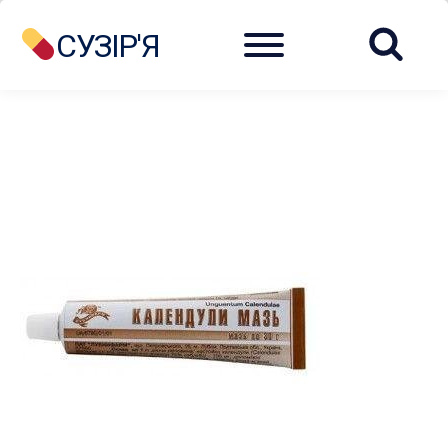
Menu
СУЗІР'Я