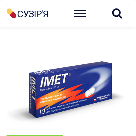
Menu
СУЗІР'Я