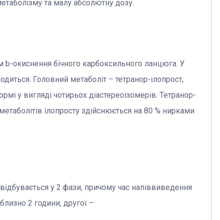
етаболізму та малу абсолютну дозу.
 b-окиснення бічного карбоксильного ланцюга. У
одиться. Головний метаболіт – тетранор-ілопрост,
ормі у вигляді чотирьох діастереоізомерів. Тетранор-
метаболітів ілопросту здійснюється на 80 % нирками
 відбувається у 2 фази, причому час напіввиведення
близно 2 години, другої –