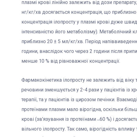
плазмі крові лінійно залежить від дози препарату
нг/кг/хв досягається концентрація, що приблизно 
концентрація ілопросту у плазмі крові дуже шв
інтенсивністю його метаболізму). Метаболічний к
приблизно 20 ± 5 мл/кг/хв. Період напіввиведення
години, внаслідок чого через 2 години після прип
менше 10 % від рівноважної концентрації.
Фармакокінетика ілопросту не залежить від віку 
речовини зменшується у 2-4 рази у пацієнтів із х
терапії, та у пацієнтів із цирозом печінки. Взаємо
протеїнами плазми мало вірогідна, оскільки біль
крові (зв’язування із протеїнами ̶ 60 %) і досяга
вільного ілопросту. Так само, вірогідність впливу