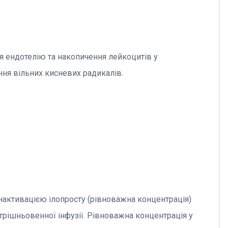
ня ендотелію та накопичення лейкоцитів у
ння вільних кисневих радикалів.
нактивацією ілопросту (рівноважна концентрація)
утрішньовенної інфузії. Рівноважна концентрація у