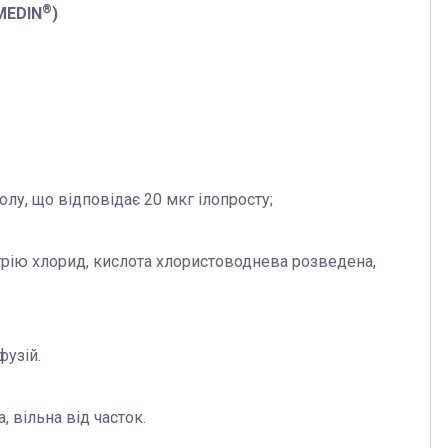
®
MEDIN
)
олу, що відповідає 20 мкг ілопросту;
трію хлорид, кислота хлористоводнева розведена,
фузій.
, вільна від часток.