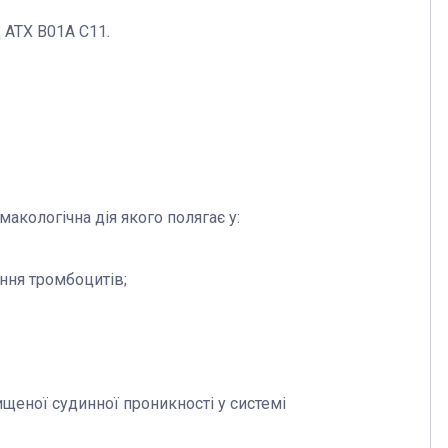
д АТХ
B01A C11.
макологічна дія якого полягає у:
нення тромбоцитів;
ищеної судинної проникності у системі