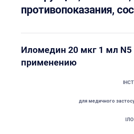
противопоказания, со
Иломедин 20 мкг 1 мл N5
применению
ІНС
для медичного застосу
ІЛ