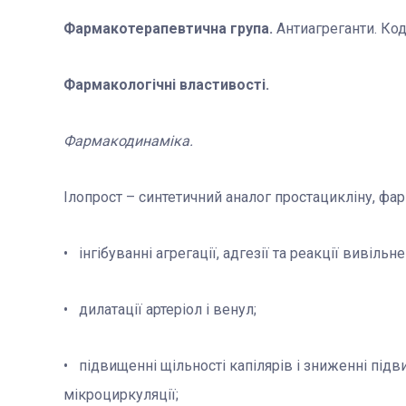
Фармакотерапевтична група.
Антиагреганти. Ко
Фармакологічні властивості.
Фармакодинаміка.
Ілопрост – синтетичний аналог простацикліну, фар
• інгібуванні агрегації, адгезії та реакції вивіль
• дилатації артеріол і венул;
• підвищенні щільності капілярів і зниженні підв
мікроциркуляції;