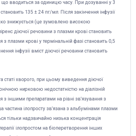
, що вводиться за одиницю часу. При дозуванні у 3
становить 135 ± 24 пг/мл. Після закінчення інфузії
идко знижується (це зумовлено високою
ліренс діючої речовини з плазми крові становить
 з плазми крові у термінальній фазі становить 0,5
инення інфузії вміст діючої речовини становить
та статі хворого, при цьому виведення діючої
ронічною нирковою недостатністю на діалізній
дія з іншими препаратами на рівні зв’язування з
ша частина ілопросту зв’язана з альбумінами плазми
ється тільки надзвичайно низька концентрація
 терапії ілопростом на біоперетворення інших