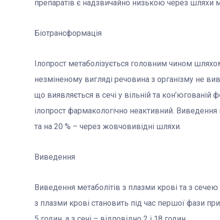
препаратів є надзвичайно низькою через шляхи м
Біотрансформація
Ілопрост метаболізується головним чином шляхом
незміненому вигляді речовина з організму не вив
що виявляється в сечі у вільній та кон’югованій ф
ілопрост фармакологічно неактивний. Виведення 
та на 20 % – через жовчовивідні шляхи.
Виведення
Виведення метаболітів з плазми крові та з сечею
з плазми крові становить під час першої фази при
5 годин, а з сечі – відповідно 2 і 18 годин.