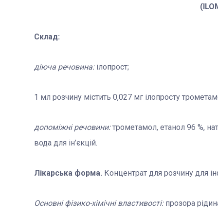
(ILO
Склад:
діюча речовина:
ілопрост;
1 мл розчину містить 0,027 мг ілопросту трометам
допоміжні речовини:
трометамол, етанол 96 %, на
вода для ін’єкцій.
Лікарська форма.
Концентрат для розчину для ін
Основні фізико-хімічні властивості:
прозора рідина