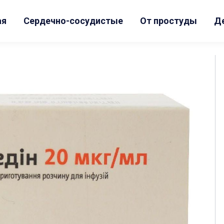
ая
Сердечно-сосудистые
От простуды
Д