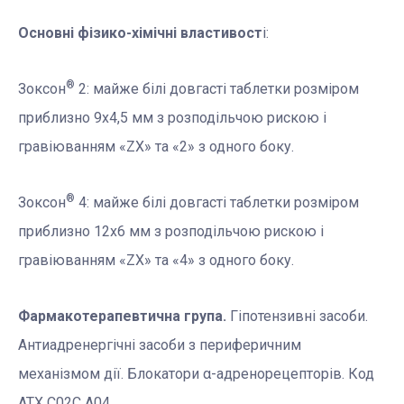
Основні фізико-хімічні властивост
і:
®
Зоксон
2: майже білі довгасті таблетки розміром
приблизно 9х4,5 мм з розподільчою рискою і
гравіюванням «ZX» та «2» з одного боку.
®
Зоксон
4: майже білі довгасті таблетки розміром
приблизно 12х6 мм з розподільчою рискою і
гравіюванням «ZX» та «4» з одного боку.
Фармакотерапевтична група.
Гіпотензивні засоби.
Антиадренергічні засоби з периферичним
механізмом дії. Блокатори α-адренорецепторів. Код
АТХ С02С А04.