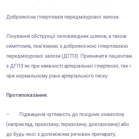
Доброякісна гіперплазія передміхурової залози.
Лікування обструкції сечовивідних шляхів, а також
симптомів, пов’язаних з доброякісною гіперплазією
передміхурової залози (ДГПЗ). Призначати пацієнтам
з ДГПЗ як при наявності артеріальної гіпертензії, так і
при нормальному рівні артеріального тиску.
Протипоказання.
– Підвищена чутливість до похідних хіназоліну
(наприклад, празозину, теразозину, доксазозину) або
до будь-якої з допоміжних речовин препарату;