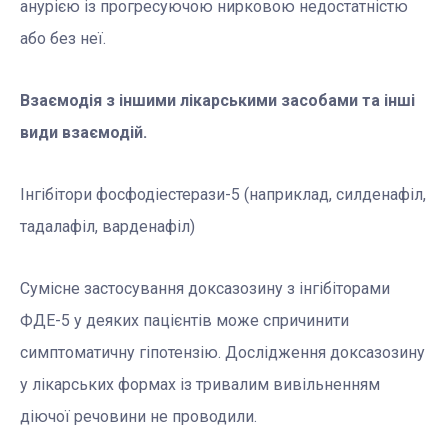
анурією із прогресуючою нирковою недостатністю
або без неї.
Взаємодія з іншими лікарськими засобами та інші
види взаємодій.
Інгібітори фосфодіестерази-5 (наприклад, силденафіл,
тадалафіл, варденафіл)
Сумісне застосування доксазозину з інгібіторами
ФДЕ-5 у деяких пацієнтів може спричинити
симптоматичну гіпотензію. Дослідження доксазозину
у лікарських формах із тривалим вивільненням
діючої речовини не проводили.