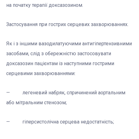
на початку терапії доксазозином.
Застосування при гострих серцевих захворюваннях.
Як і з іншими вазодилатуючими антигіпертензивними
засобами, слід з обережністю застосовувати
доксазозин пацієнтам із наступними гострими
серцевими захворюваннями:
— легеневий набряк, спричинений аортальним
або мітральним стенозом;
— гіперсистолічна серцева недостатність;