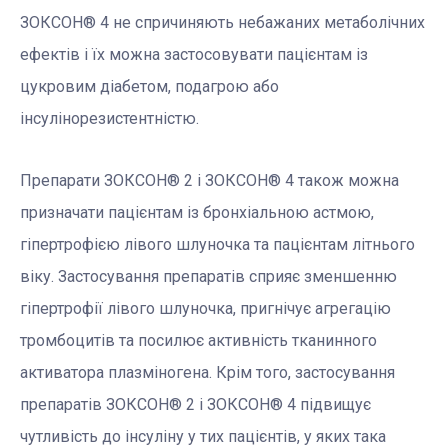
ЗОКСОН® 4 не спричиняють небажаних метаболічних
ефектів і їх можна застосовувати пацієнтам із
цукровим діабетом, подагрою або
інсулінорезистентністю.
Препарати ЗОКСОН® 2 і ЗОКСОН® 4 також можна
призначати пацієнтам із бронхіальною астмою,
гіпертрофією лівого шлуночка та пацієнтам літнього
віку. Застосування препаратів сприяє зменшенню
гіпертрофії лівого шлуночка, пригнічує агрегацію
тромбоцитів та посилює активність тканинного
активатора плазміногена. Крім того, застосування
препаратів ЗОКСОН® 2 і ЗОКСОН® 4 підвищує
чутливість до інсуліну у тих пацієнтів, у яких така