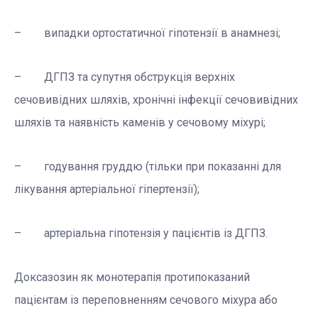
– випадки ортостатичної гіпотензії в анамнезі;
– ДГПЗ та супутня обструкція верхніх
сечовивідних шляхів, хронічні інфекції сечовивідних
шляхів та наявність каменів у сечовому міхурі;
– годування груддю (тільки при показанні для
лікування артеріальної гіпертензії);
– артеріальна гіпотензія у пацієнтів із ДГПЗ.
Доксазозин як монотерапія протипоказаний
пацієнтам із переповненням сечового міхура або