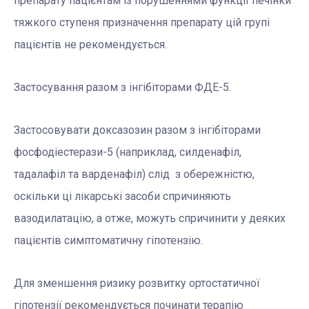
препарату пацієнтам із порушеннями функції печінки
тяжкого ступеня призначення препарату цій групі
пацієнтів не рекомендується.
Застосування разом з інгібіторами ФДЕ-5.
Застосовувати доксазозин разом з інгібіторами
фосфодіестерази-5 (наприклад, силденафіл,
тадалафіл та варденафіл) слід з обережністю,
оскільки ці лікарські засоби спричиняють
вазодилатацію, а отже, можуть спричинити у деяких
пацієнтів симптоматичну гіпотензію.
Для зменшення ризику розвитку ортостатичної
гіпотензії рекомендується починати терапію