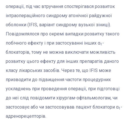
операції, під час втручання спостерігався розвиток
інтраопераційного синдрому атонічної райдужної
оболонки (IFIS, варіант синдрому вузької зіниці).
Повідомлялося про окремі випадки розвитку такого
побічного ефекту і при застосуванні інших α
-
1
блокаторів, тому не можна виключати можливість
розвитку цього ефекту для інших препаратів даного
класу лікарських засобів. Через те, що IFIS може
призводити до підвищення частоти процедурних
ускладнень при проведення операції, при підготовці
до неї слід повідомити хірургам-офтальмологам, чи
застосовує або чи застосовував пацієнт блокатори α
-
1
адренорецепторів.