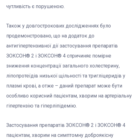
чутливість є порушеною.
Також у довгострокових дослідженнях було
продемонстровано, що на додаток до
антигіпертензивної дії застосування препаратів
ЗОКСОН® 2 і ЗОКСОН® 4 спричиняє помірне
зниження концентрації загального холестерину,
ліпопротеїдів низької щільності та тригліцеридів у
плазмі крові, а отже – даний препарат може бути
особливо корисний пацієнтам, хворим на артеріальну
гіпертензію та гіперліпідемію.
Застосування препаратів ЗОКСОН® 2 і ЗОКСОН® 4
пацієнтам, хворим на симптомну доброякісну