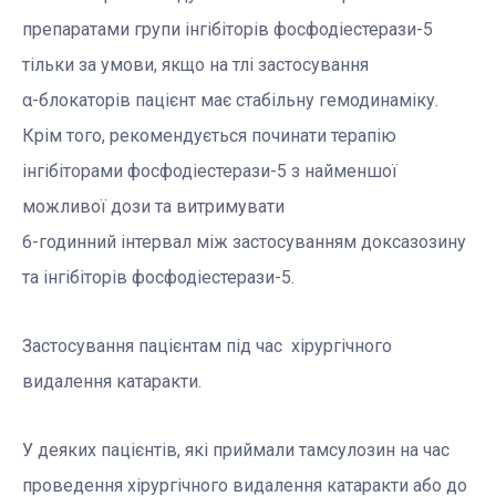
препаратами групи інгібіторів фосфодіестерази-5
тільки за умови, якщо на тлі застосування
α-блокаторів пацієнт має стабільну гемодинаміку.
Крім того, рекомендується починати терапію
інгібіторами фосфодіестерази-5 з найменшої
можливої дози та витримувати
6-годинний інтервал між застосуванням доксазозину
та інгібіторів фосфодіестерази-5.
Застосування пацієнтам під час хірургічного
видалення катаракти.
У деяких пацієнтів, які приймали тамсулозин на час
проведення хірургічного видалення катаракти або до