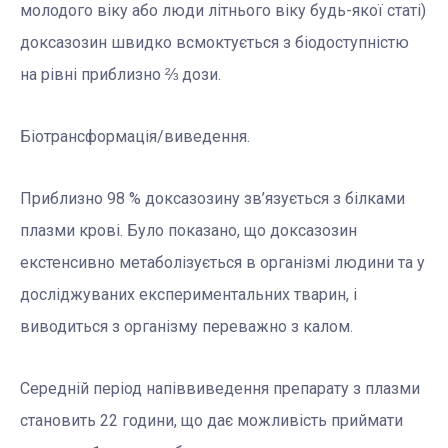
молодого віку або люди літнього віку будь-якої статі)
доксазозин швидко всмоктується з біодоступністю
на рівні приблизно ⅔ дози.
Біотрансформація/виведення.
Приблизно 98 % доксазозину зв’язується з білками
плазми крові. Було показано, що доксазозин
екстенсивно метаболізується в організмі людини та у
досліджуваних експериментальних тварин, і
виводиться з організму переважно з калом.
Середній період напіввиведення препарату з плазми
становить 22 години, що дає можливість приймати