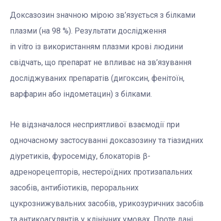
Доксазозин значною мірою зв’язується з білками
плазми (на 98 %). Результати дослідження
in vitro із використанням плазми крові людини
свідчать, що препарат не впливає на зв’язування
досліджуваних препаратів (дигоксин, фенітоїн,
варфарин або індометацин) з білками.
Не відзначалося несприятливої взаємодії при
одночасному застосуванні доксазозину та тіазидних
діуретиків, фуросеміду, блокаторів β-
адренорецепторів, нестероїдних протизапальних
засобів, антибіотиків, пероральних
цукрознижувальних засобів, урикозуричних засобів
та антикоагулянтів у клінічних умовах. Проте дані