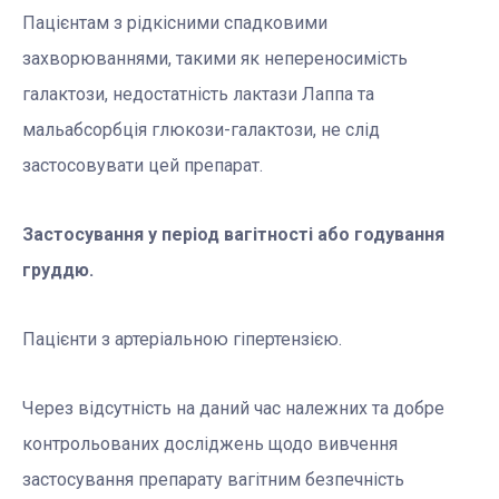
Пацієнтам з рідкісними спадковими
захворюваннями, такими як непереносимість
галактози, недостатність лактази Лаппа та
мальабсорбція глюкози-галактози, не слід
застосовувати цей препарат.
Зас
тосування у період вагітності або годування
груддю.
Пацієнти з артеріальною гіпертензією.
Через відсутність на даний час належних та добре
контрольованих досліджень щодо вивчення
застосування препарату вагітним безпечність