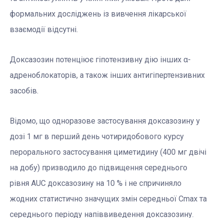
формальних досліджень із вивчення лікарської
взаємодії відсутні.
Доксазозин потенціює гіпотензивну дію інших α-
адреноблокаторів, а також інших антигіпертензивних
засобів.
Відомо, що одноразове застосування доксазозину у
дозі 1 мг в перший день чотиридобового курсу
перорального застосування циметидину (400 мг двічі
на добу) призводило до підвищення середнього
рівня AUC доксазозину на 10 % і не спричиняло
жодних статистично значущих змін середньої Cmax та
середнього періоду напіввиведення доксазозину.