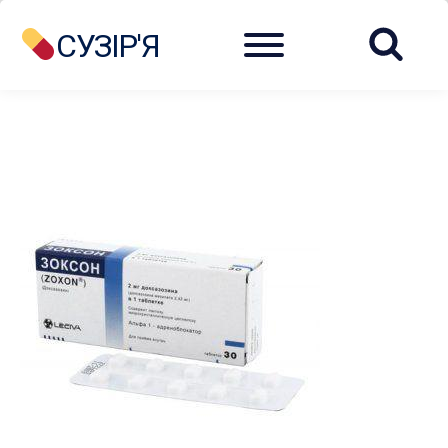
Menu
СУЗІР'Я