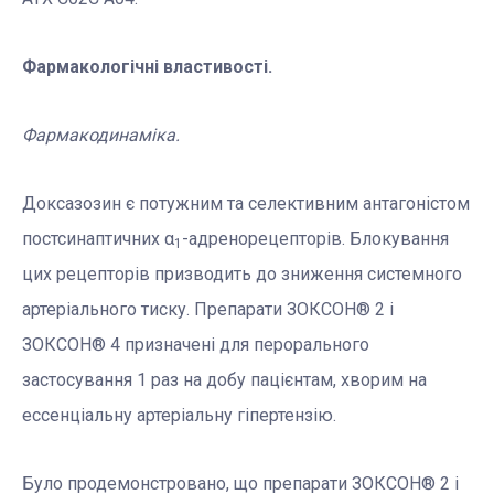
Фармакологічні властивості.
Фармакодинаміка.
Доксазозин є потужним та селективним антагоністом
постсинаптичних α
-адренорецепторів. Блокування
1
цих рецепторів призводить до зниження системного
артеріального тиску. Препарати ЗОКСОН® 2 і
ЗОКСОН® 4 призначені для перорального
застосування 1 раз на добу пацієнтам, хворим на
ессенціальну артеріальну гіпертензію.
Було продемонстровано, що препарати ЗОКСОН® 2 і