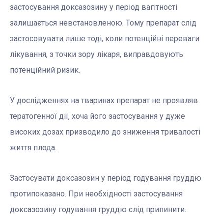
застосування доксазозину у період вагітності
залишається невстановленою. Тому препарат слід
застосовувати лише тоді, коли потенційні переваги
лікування, з точки зору лікаря, виправдовують
потенційний ризик.
У дослідженнях на тваринах препарат не проявляв
тератогенної дії, хоча його застосування у дуже
високих дозах призводило до зниження тривалості
життя плода.
Застосувати доксазозин у період годування груддю
протипоказано. При необхідності застосування
доксазозину годування груддю слід припинити.