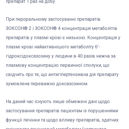
препарат 1 раз на добу.
При пероральному застосуванні препаратів
ЗОКСОН® 2 і ЗОКСОН® 4 концентрація метаболітів
препаратів у плазмі крові є низькою. Концентрація у
плазмі крові найактивнішого метаболіту 6’-
гідроксідоксазозину у людини в 40 разів нижча за
плазмову концентрацію первинної сполуки, що
свідчить про те, що антигіпертензивна дія препарату
зумовлена переважно доксазозином.
На даний час існують лише обмежені дані щодо
застосування препаратів пацієнтам із порушеннями
функції печінки та щодо впливу препаратів, здатних