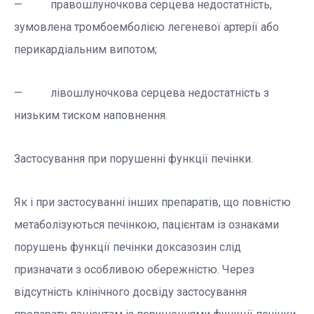
— правошлуночкова серцева недостатність,
зумовлена тромбоемболією легеневої артерії або
перикардіальним випотом;
— лівошлуночкова серцева недостатність з
низьким тиском наповнення.
Застосування при порушенні функції печінки.
Як і при застосуванні інших препаратів, що повністю
метаболізуються печінкою, пацієнтам із ознаками
порушень функції печінки доксазозин слід
призначати з особливою обережністю. Через
відсутність клінічного досвіду застосування