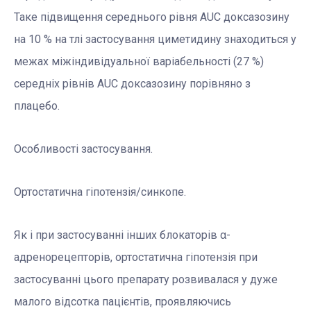
Таке підвищення середнього рівня AUC доксазозину
на 10 % на тлі застосування циметидину знаходиться у
межах міжіндивідуальної варіабельності (27 %)
середніх рівнів AUC доксазозину порівняно з
плацебо.
Особливості застосування.
Ортостатична гіпотензія/синкопе.
Як і при застосуванні інших блокаторів α-
адренорецепторів, ортостатична гіпотензія при
застосуванні цього препарату розвивалася у дуже
малого відсотка пацієнтів, проявляючись