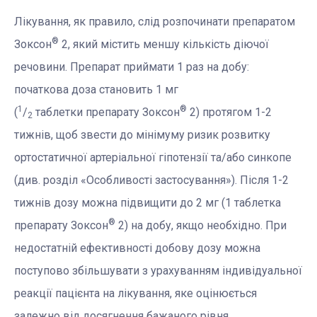
Лікування, як правило, слід розпочинати препаратом
®
Зоксон
2, який містить меншу кількість діючої
речовини. Препарат приймати 1 раз на добу:
початкова доза становить 1 мг
1
®
(
/
таблетки препарату Зоксон
2) протягом 1-2
2
тижнів, щоб звести до мінімуму ризик розвитку
ортостатичної артеріальної гіпотензії та/або синкопе
(див. розділ «Особливості застосування»). Після 1-2
тижнів дозу можна підвищити до 2 мг (1 таблетка
®
препарату Зоксон
2) на добу, якщо необхідно. При
недостатній ефективності добову дозу можна
поступово збільшувати з урахуванням індивідуальної
реакції пацієнта на лікування, яке оцінюється
залежно від досягнення бажаного рівня