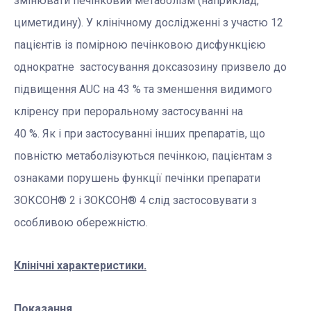
змінювати печінковий метаболізм (наприклад,
циметидину). У клінічному дослідженні з участю 12
пацієнтів із помірною печінковою дисфункцією
однократне застосування доксазозину призвело до
підвищення AUC на 43 % та зменшення видимого
кліренсу при пероральному застосуванні на
40 %. Як і при застосуванні інших препаратів, що
повністю метаболізуються печінкою, пацієнтам з
ознаками порушень функції печінки препарати
ЗОКСОН® 2 і ЗОКСОН® 4 слід застосовувати з
особливою обережністю.
Клінічні характеристики.
Показання.