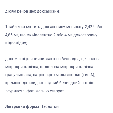
діюча речовина: доксазозин;
1 таблетка містить доксазозину мезилату 2,425 або
4,85 мг, що еквівалентно 2 або 4 мг доксазозину
відповідно;
допоміжні речовини: лактоза безводна, целюлоза
мікрокристалічна, целюлоза мікрокристалічна
гранульована, натрію крохмальгліколят (тип А),
кремнію діоксид колоїдний безводний, натрію
лаурилсульфат, магнію стеарат.
Лікарська форма.
Таблетки.