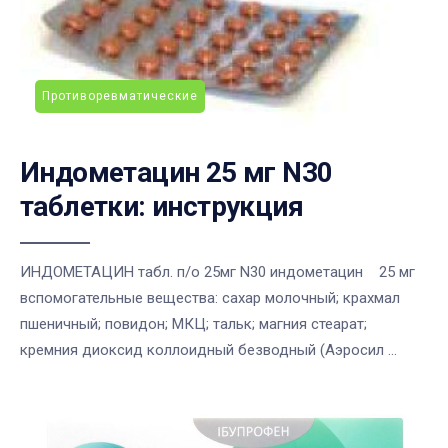
Противоревматические
Индометацин 25 мг N30
таблетки: инструкция
ИНДОМЕТАЦИН табл. п/о 25мг N30 индометацин 25 мг
вспомогательные вещества: сахар молочный; крахмал
пшеничный; повидон; МКЦ; тальк; магния стеарат;
кремния диоксид коллоидный безводный (Аэросил ...