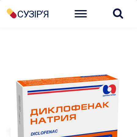
Menu
СУЗІР'Я