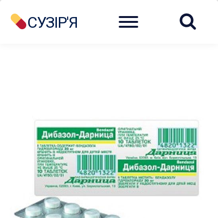
Menu
СУЗІР'Я