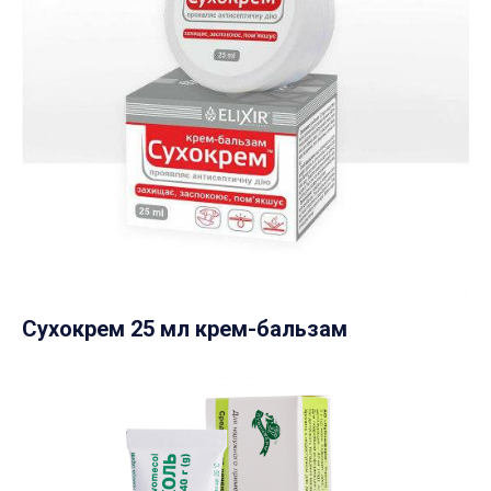
Сухокрем 25 мл крем-бальзам