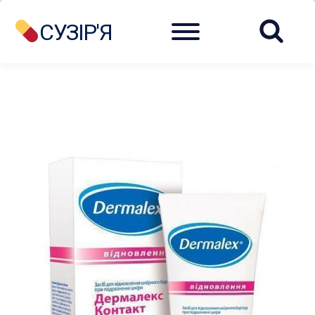
Menu
СУЗІР'Я