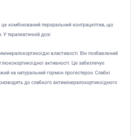
– це комбінований пероральний контрацептив, що
. У терапевтичній дозі
тимінералокортикоїдні властивості. Він позбавлений
иглюкокортикоїдної активності. Це забезпечує
жий на натуральний гормон прогестерон. Слабкі
призводять до слабкого антимінералокортикоїдного