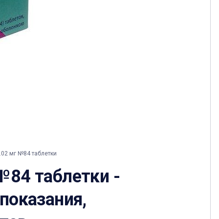
.02 мг №84 таблетки
№84 таблетки -
 показания,