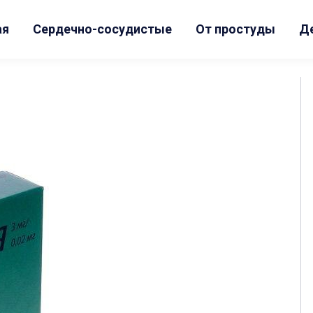
ая
Сердечно-сосудистые
От простуды
Д