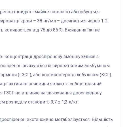
ренон швидко і майже повністю абсорбується.
роватці крові – 38 нг/мл – досягається через 1-2
ь коливається від 76 до 85 %. Вживання їжі не
і концентрації дроспіренону зменшувалися з
оспіренон зв’язується із сироватковим альбуміном
і гормони (ГЗСГ), або кортикостероїдглобуліном (КСГ).
рації активної речовини являють собою вільний
я ГЗСГ не впливає на зв’язування дроспіренону
м розподілу становить 3,7 ± 1,2 л/кг.
роспіренон екстенсивно метаболізується. Більшість