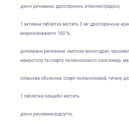
діючі речовини:
дроспіренон, етинілестрадіол;
1 активна таблетка містить 3 мг дроспіренону крис
мікронізованого 100 %;
допоміжні речовини: лактози моногідрат, крохма
макроголу та спирту полівінілового сополімер, ма
плівкова оболонка: спирт полівініловий, титану діо
1 таблетка плацебо містить:
діючі речовини:
відсутні;