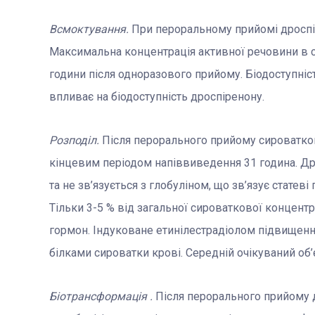
Всмоктування.
При пероральному прийомі дроспі
Максимальна концентрація активної речовини в си
години після одноразового прийому. Біодоступніст
впливає на біодоступність дроспіренону.
Розподіл.
Після перорального прийому сироватков
кінцевим періодом напіввиведення 31 година. Др
та не зв’язується з глобуліном, що зв’язує статев
Тільки 3-5 % від загальної сироваткової концент
гормон. Індуковане етинілестрадіолом підвищенн
білками сироватки крові. Середній очікуваний об’є
Біотрансформація .
Після перорального прийому д