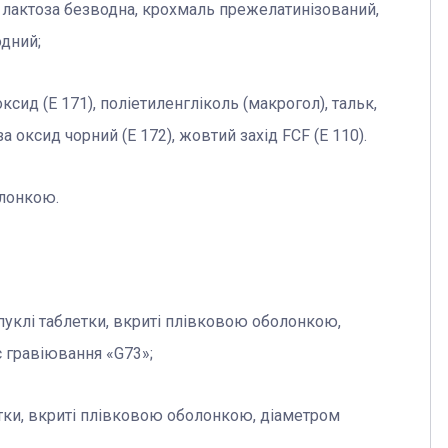
 лактоза безводна, крохмаль прежелатинізований,
одний;
ксид (E 171), поліетиленгліколь (макрогол), тальк,
за оксид чорний (E 172), жовтий захід FCF (E 110).
олонкою.
опуклі таблетки, вкриті плівковою оболонкою,
є гравіювання «G73»;
етки, вкриті плівковою оболонкою, діаметром