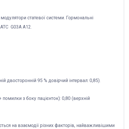
 модулятори статевої системи. Гормональні
 АТС G03A A12.
ій двосторонній 95 % довірчий інтервал: 0,85).
 помилки з боку пацієнток): 0,80 (верхній
ється на взаємодії різних факторів, найважливішими