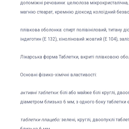
допоміжні речовини: целюлоза мікрокристалічна,
магнію стеарат, кремнію діоксид колоїдний безв
плівкова оболонка: спирт полівініловий, титану дiо
індиготин (E 132), хіноліновий жовтий (E 104), залі
Лікарська форма Таблетки, вкриті плівковою об
Основні фізико-хімічні властивості:
активні таблетки:
білі або майже білі круглі, дво
діаметром близько 6 мм; з одного боку таблетки 
таблетки плацебо:
зелені, круглі, двоопуклі табл
близько 6 мм.