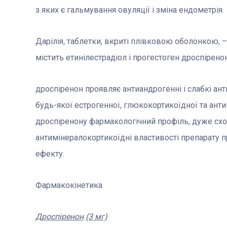
з яких є гальмування овуляції і зміна ендометрія.
Дарілія
,
таблетки, вкриті плівковою оболонкою, 
містить етинілестрадіол і прогестоген дроспіренон
дроспіренон проявляє антиандрогенні і слабкі ан
будь-якої естрогенної, глюкокортикоїдної та ант
дроспіренону фармакологічний профіль, дуже схо
антимінералокортикоїдні властивості препарату 
ефекту.
Фармакокінетика
Дроспіренон
(3 мг)