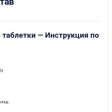
став
4 таблетки
— Инструкция по
бу
клад: