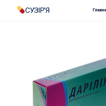
СУЗІР'Я
Главн