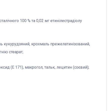
талічного 100 % та 0,02 мг етинілестрадіолу
ль кукурудзяний, крохмаль прежелатинізований,
гнію стеарат;
ксид (Е 171), макрогол, тальк, лецитин (соєвий);