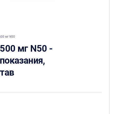
500 мг N50
500 мг N50 -
 показания,
став