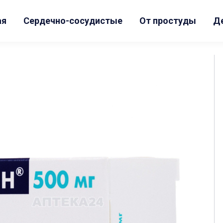
ая
Сердечно-сосудистые
От простуды
Д