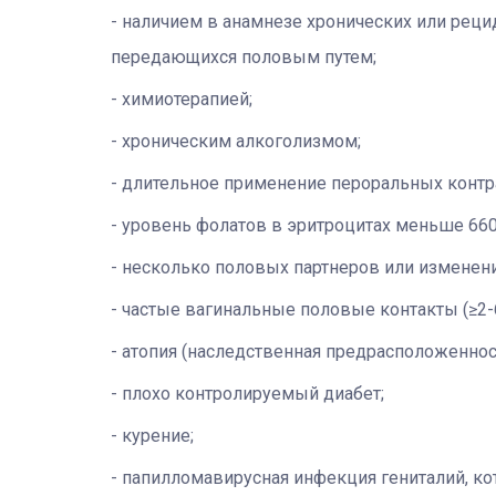
наличием в анамнезе хронических или рец
передающихся половым путем;
химиотерапией;
хроническим алкоголизмом;
длительное применение пероральных контрац
уровень фолатов в эритроцитах меньше 660
несколько половых партнеров или изменени
частые вагинальные половые контакты (≥2-6
атопия (наследственная предрасположеннос
плохо контролируемый диабет;
курение;
папилломавирусная инфекция гениталий, кот