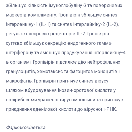
збільшує кількість імуноглобуліну G та поверхневих
маркерів компліменту. Гропівірін збільшує синтез
інтерлейкіну-1 (IL-1) та синтез інтерлейкіну-2 (IL-2),
регулює експресію рецепторів IL-2. Гропівірін
суттєво збільшує секрецію ендогенного гамма-
інтерферону та зменшує продукування інтерлейкіну-4
в організмі. Гропівірін підсилює дію нейтрофільних
гранулоцитів, хемотаксис та фагоцитоз моноцитів і
макрофагів. Гропівірін пригнічує синтез вірусу
шляхом вбудовування інозин-оротової кислоти у
полірибосоми ураженої вірусом клітини та пригнічує
приєднання аденілової кислоти до вірусної і-РНК.
Фармакокінетика.