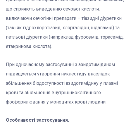
що сприяють виведенню сечової кислоти,
включаючи сечогінні препарати – тіазидні діуретики
(такі як гідрохлоротіазид, хлорталідон, індапамід) та
петльові діуретики (наприклад фуросемід, торасемід,
етакринова кислота).
При одночасному застосуванні з азидотимідином
підвищується утворення нуклеотиду внаслідок
збільшення біодоступності азидотимідину у плазмі
крові та збільшення внутрішньоклітинного
фосфорилювання у моноцитах крові людини.
Особливості застосування.