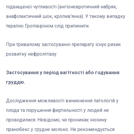
підвищеної чутливості (ангіоневротичний набряк,
анафілактичний шок, кропив′янка). У такому випадку
терапію Гропівіріном слід припинити.
При тривалому застосуванні препарату існує ризик
розвитку нефролітіазу.
Застосування у період вагітності або годування
груддю.
Дослідження можливості виникнення патологій у
плода та порушення фертильності у людей не
проводилися. Невідомо, чи проникає інозину
пранобекс у грудне молоко. Не рекомендується