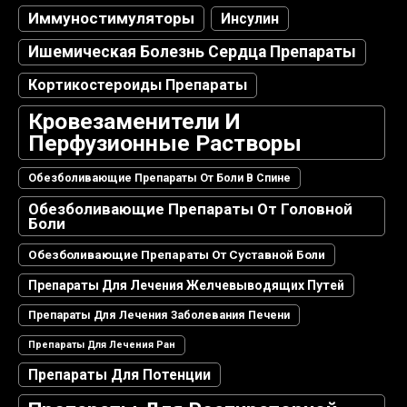
Иммуностимуляторы
Инсулин
Ишемическая Болезнь Сердца Препараты
Кортикостероиды Препараты
Кровезаменители И
Перфузионные Растворы
Обезболивающие Препараты От Боли В Спине
Обезболивающие Препараты От Головной
Боли
Обезболивающие Препараты От Суставной Боли
Препараты Для Лечения Желчевыводящих Путей
Препараты Для Лечения Заболевания Печени
Препараты Для Лечения Ран
Препараты Для Потенции