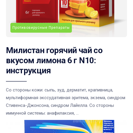
Противовирусные Препараты
Милистан горячий чай со
вкусом лимона 6 г N10:
инструкция
Со стороны кожи: сыпь, зуд, дерматит, крапивница,
мультиформная экссудативная эритема, экзема, синдром
Стивенса-Джонсона, синдром Лайелла. Со стороны
иммунной системы: анафилаксия, ...