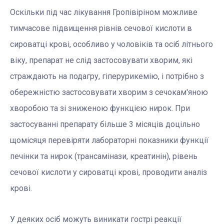
Оскільки під час лікування Гропівіріном можливе
тимчасове підвищення рівнів сечової кислоти в
сироватці крові, особливо у чоловіків та осіб літнього
віку, препарат не слід застосовувати хворим, які
страждають на подагру, гіперурикемію, і потрібно з
обережністю застосовувати хворим з сечокам′яною
хворобою та зі зниженою функцією нирок. При
застосуванні препарату більше 3 місяців доцільно
щомісяця перевіряти лабораторні показники функції
печінки та нирок (трансамінази, креатинін), рівень
сечової кислоти у сироватці крові, проводити аналіз
крові.
У деяких осіб можуть виникати гострі реакції