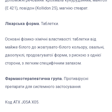
допоміжні речовини: крохмаль кукурудзяний, манітол
(Е 421), повідон (Kollidon 25), магнію стеарат.
Лікарська форма.
Таблетки.
Основні фізико-хімічні властивості: таблетки від
майже білого до жовтувато-білого кольору, овальні,
двоопуклі, продовгуватої форми, з рискою з однієї
сторони, з легким специфічним запахом.
Фармакотерапевтична група.
Противірусні
препарати для системного застосування.
Код АТХ J05A X05.