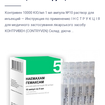
Контривен 10000 KIO/мл 1 мл ампула №10 раствор для
инъекций — Инструкция по применению І Н С Т Р У К Ц І Я
для медичного застосування лікарського засобу
КОНТРИВЕН (CONTRYVEN) Cклад: діюча ...