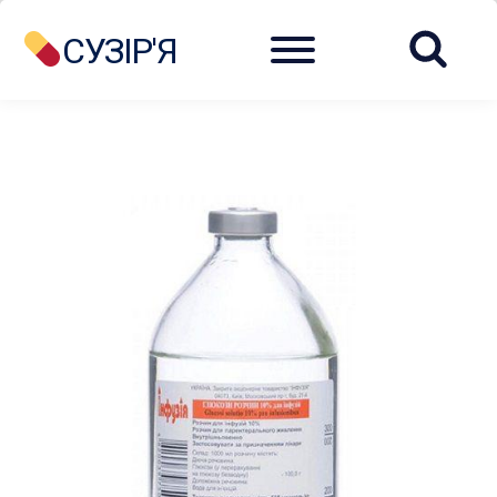
Menu
СУЗІР'Я