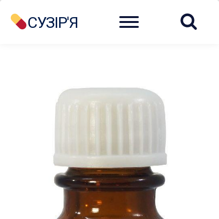
Menu
СУЗІР'Я