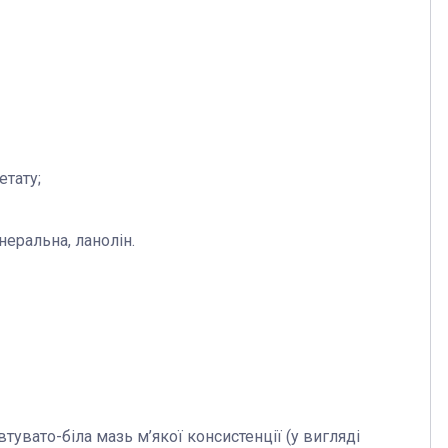
етату;
неральна, ланолін.
тувато-біла мазь м’якої консистенції (у вигляді