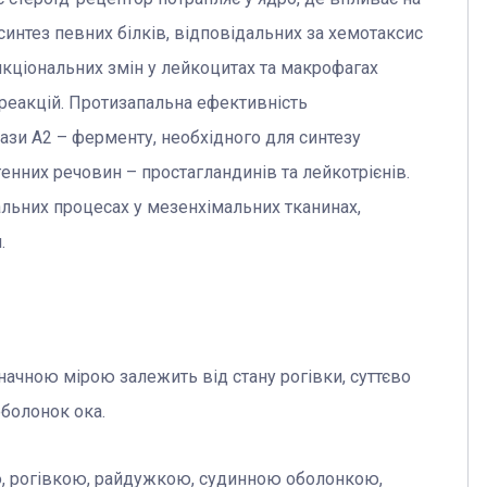
 синтез певних білків, відповідальних за хемотаксис
функціональних змін у лейкоцитах та макрофагах
 реакцій. Протизапальна ефективність
ази А2 – ферменту, необхідного для синтезу
енних речовин – простагландинів та лейкотрієнів.
альних процесах у мезенхімальних тканинах,
.
значною мірою залежить від стану рогівки, суттєво
оболонок ока.
, рогівкою, райдужкою, судинною оболонкою,