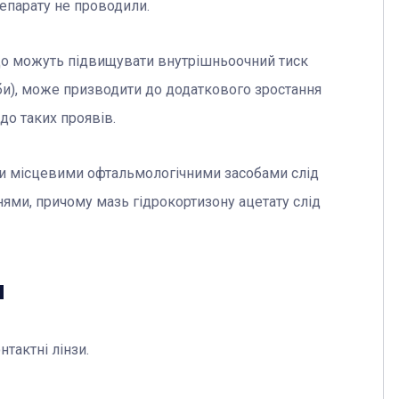
епарату не проводили.
що можуть підвищувати внутрішньоочний тиск
оби), може призводити до додаткового зростання
до таких проявів.
ми місцевими офтальмологічними засобами слід
ями, причому мазь гідрокортизону ацетату слід
я
тактні лінзи.