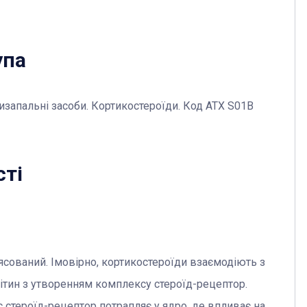
упа
изапальні засоби. Кортикостероїди. Код АТХ S01В
сті
’ясований. Імовірно, кортикостероїди взаємодіють з
ітин з утворенням комплексу стероїд-рецептор.
 стероїд-рецептор потрапляє у ядро, де впливає на