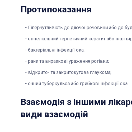
Протипоказання
Гіперчутливість до діючої речовини або до б
епітеліальний герпетичний кератит або інші ві
бактеріальні інфекції ока;
рани та виразкові ураження рогівки;
відкрито- та закритокутова глаукома;
очний туберкульоз або грибкові інфекції ока.
Взаємодія з іншими лікар
види взаємодій