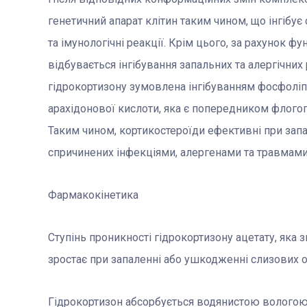
генетичний апарат клітин таким чином, що інгібує
та імунологічні реакції. Крім цього, за рахунок 
відбувається інгібування запальних та алергічних
гідрокортизону зумовлена інгібуванням фосфоліп
арахідонової кислоти, яка є попередником флогог
Таким чином, кортикостероїди ефективні при зап
спричинених інфекціями, алергенами та травмами
Фармакокінетика
Ступінь проникності гідрокортизону ацетату, яка 
зростає при запаленні або ушкодженні слизових 
Гідрокортизон абсорбується водянистою вологою