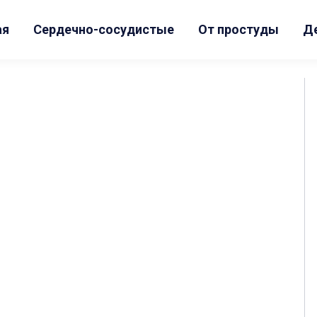
ая
Сердечно-сосудистые
От простуды
Д