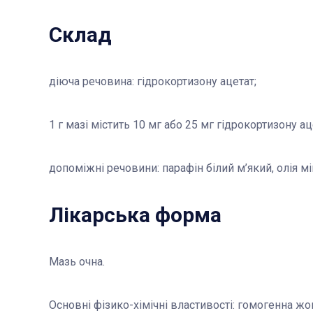
Склад
діюча речовина: гідрокортизону ацетат;
1 г мазі містить 10 мг або 25 мг гідрокортизону ац
допоміжні речовини: парафін білий м’який, олія мі
Лікарська форма
Мазь очна.
Основні фізико-хімічні властивості: гомогенна жов