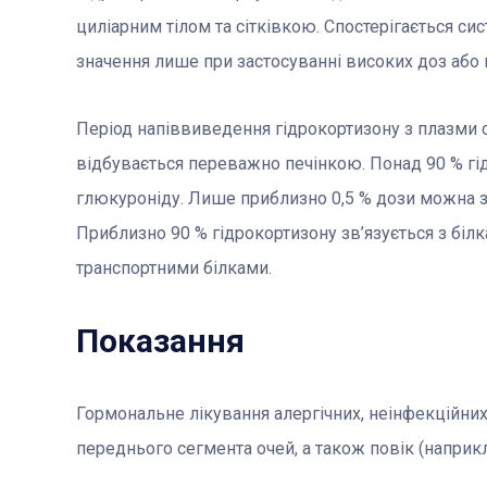
циліарним тілом та сітківкою. Спостерігається сис
значення лише при застосуванні високих доз або п
Період напіввиведення гідрокортизону з плазми с
відбувається переважно печінкою. Понад 90 % гі
глюкуроніду. Лише приблизно 0,5 % дози можна зна
Приблизно 90 % гідрокортизону зв’язується з білк
транспортними білками.
Показання
Гормональне лікування алергічних, неінфекційних
переднього сегмента очей, а також повік (наприкл