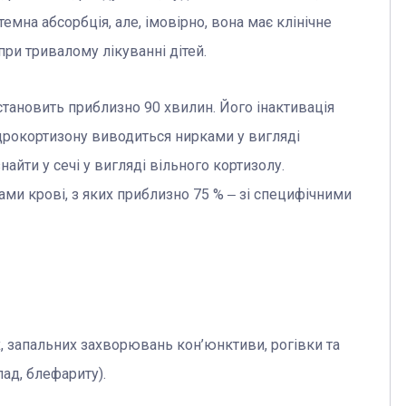
темна абсорбція, але, імовірно, вона має клінічне
ри тривалому лікуванні дітей.
тановить приблизно 90 хвилин. Його інактивація
дрокортизону виводиться нирками у вигляді
йти у сечі у вигляді вільного кортизолу.
ами крові, з яких приблизно 75 % ‒ зі специфічними
, запальних захворювань кон’юнктиви, рогівки та
ад, блефариту).